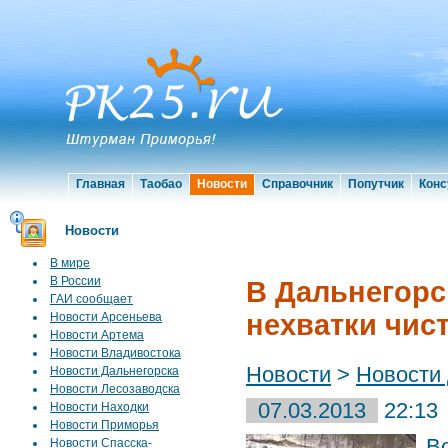
Главная
Таобао
Новости
Справочник
Попутчик
Конс
Новости
В мире
В России
В Дальнегорс
ГАИ сообщает
нехватки чис
Новости Арсеньева
Новости Артема
Новости Владивостока
Новости
>
Новости
Новости Дальнегорска
Новости Лесозаводска
07.03.2013
22:13
Новости Находки
Новости Приморья
В
Новости Спасска-