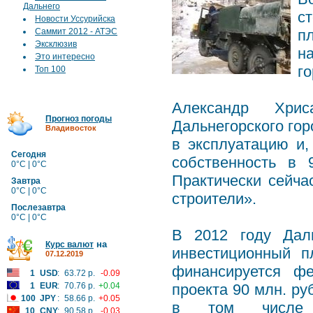
Дальнего
с
Новости Уссурийска
Саммит 2012 - АТЭС
п
Эксклюзив
н
Это интересно
го
Топ 100
Александр Хрис
Прогноз погоды
Дальнегорского гор
Владивосток
в эксплуатацию и,
Сегодня
собственность в 
0°C | 0°C
Практически сейча
Завтра
0°C | 0°C
строители».
Послезавтра
0°C | 0°C
В 2012 году Дал
на
Курс валют
инвестиционный п
07.12.2019
финансируется ф
1
USD
:
63.72 р.
-0.09
1
EUR
:
70.76 р.
+0.04
проекта 90 млн. ру
100
JPY
:
58.66 р.
+0.05
в том числе 
10
CNY
:
90.58 р.
-0.03