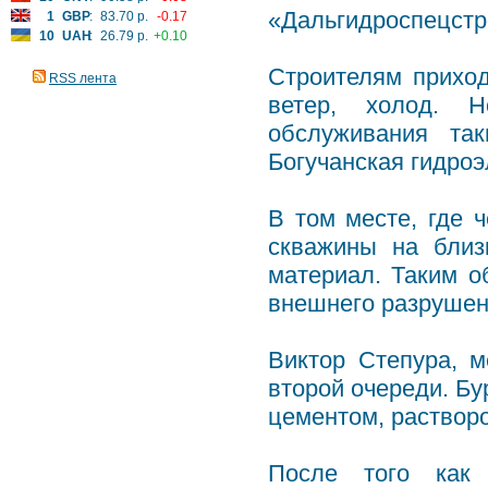
«Дальгидроспецстр
1
GBP
:
83.70 р.
-0.17
10
UAH
:
26.79 р.
+0.10
Строителям прихо
RSS лента
ветер, холод. 
обслуживания та
Богучанская гидроэ
В том месте, где 
скважины на близ
материал. Таким о
внешнего разрушен
Виктор Степура, 
второй очереди. Бу
цементом, раствор
После того как