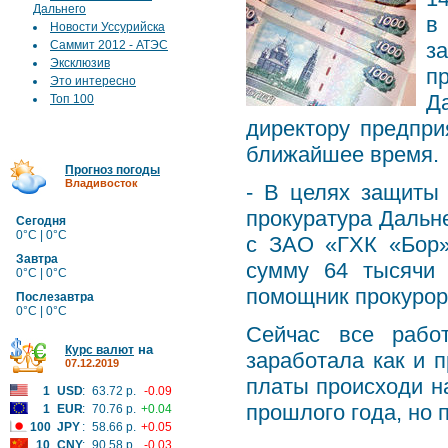
Дальнего
в
Новости Уссурийска
Саммит 2012 - АТЭС
з
Эксклюзив
п
Это интересно
Д
Топ 100
директору предпри
ближайшее время.
Прогноз погоды
Владивосток
- В целях защиты
прокуратура Дальне
Сегодня
0°C | 0°C
с ЗАО «ГХК «Бор»
Завтра
сумму 64 тысячи 
0°C | 0°C
помощник прокурор
Послезавтра
0°C | 0°C
Сейчас все рабо
на
Курс валют
заработала как и 
07.12.2019
платы происходи н
1
USD
:
63.72 р.
-0.09
прошлого года, но 
1
EUR
:
70.76 р.
+0.04
100
JPY
:
58.66 р.
+0.05
10
CNY
:
90.58 р.
-0.03