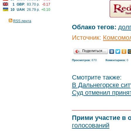
1
GBP
:
83.70 р.
-0.17
10
UAH
:
26.79 р.
+0.10
RSS лента
Облако тегов:
дол
Источник:
Комсомол
Поделиться…
Просмотров:
870
Коментариев:
0
Смотрите также:
В Дальнегорске сит
Суд отменил приня
Прими участие в 
голосований