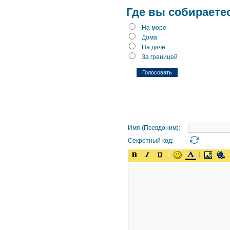
Где вы собираете
На море
Дома
На даче
За границей
Имя (Псевдоним):
Секретный код: