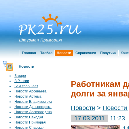
Главная
Таобао
Новости
Справочник
Попутчик
Конс
Новости
В мире
В России
Работникам д
ГАИ сообщает
долги за янв
Новости Арсеньева
Новости Артема
Новости Владивостока
Новости
>
Новости
Новости Дальнегорска
Новости Лесозаводска
17.03.2011
11:23
Новости Находки
Новости Приморья
1
Новости Спасска-