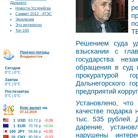
Дальнего
р
Новости Уссурийска
Саммит 2012 - АТЭС
п
Эксклюзив
п
Это интересно
Т
Топ 100
Решением суда уд
взыскании с глав
Прогноз погоды
Владивосток
государства нез
обращения в суд 
Сегодня
0°C | 0°C
прокуратурой 
Завтра
Дальнегорского г
0°C | 0°C
предприятий корру
Послезавтра
0°C | 0°C
Установлено, что
на
Курс валют
качестве подарка 
07.12.2019
тыс. 535 рублей.
1
USD
:
63.72 р.
-0.09
дарение, устано
1
EUR
:
70.76 р.
+0.04
100
JPY
:
58.66 р.
+0.05
нарушены интере
10
CNY
:
90.58 р.
-0.03