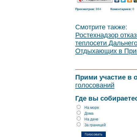
Просмотров:
884
Коментариев:
0
Смотрите также:
Ростехнадзор отка
теплосети Дальнег
Отдыхающих в Прим
Прими участие в 
голосований
Где вы собираете
На море
Дома
На даче
За границей