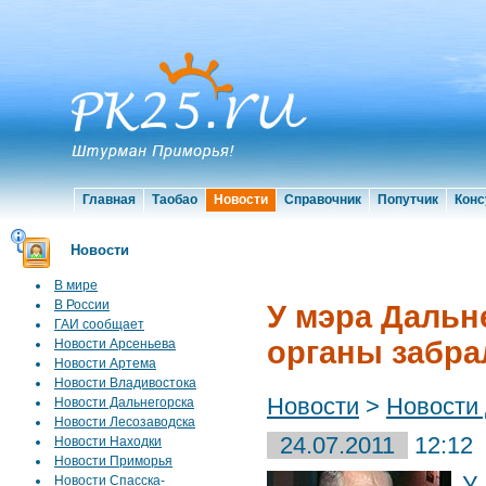
Главная
Таобао
Новости
Справочник
Попутчик
Конс
Новости
В мире
В России
У мэра Дальн
ГАИ сообщает
органы забра
Новости Арсеньева
Новости Артема
Новости Владивостока
Новости
>
Новости
Новости Дальнегорска
Новости Лесозаводска
24.07.2011
12:12
Новости Находки
Новости Приморья
У
Новости Спасска-