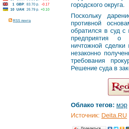
городского округа.
1
GBP
:
83.70 р.
-0.17
10
UAH
:
26.79 р.
+0.10
Поскольку дарен
RSS лента
противной основа
обратился в суд с 
предприятия о п
ничтожной сделки 
незаконно получен
требования прок
Решение суда в зак
Облако тегов:
мэр
Источник:
Deita.RU
Поделиться…