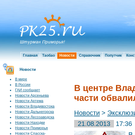
Главная
Таобао
Новости
Справочник
Попутчик
Конс
Новости
В мире
В России
В центре Вла
ГАИ сообщает
части обвали
Новости Арсеньева
Новости Артема
Новости Владивостока
Новости
>
Эксклюз
Новости Дальнегорска
Новости Лесозаводска
21.08.2013
17:36
Новости Находки
Новости Приморья
В
Новости Спасска-