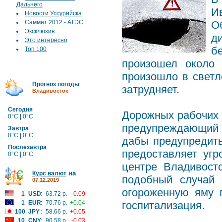
Дальнего
И
Новости Уссурийска
Саммит 2012 - АТЭС
О
Эксклюзив
д
Это интересно
б
Топ 100
произошел около 
произошло в светл
Прогноз погоды
затрудняет.
Владивосток
Сегодня
Дорожных рабочих 
0°C | 0°C
предупреждающий 
Завтра
0°C | 0°C
дабы предупредить
Послезавтра
предоставляет угр
0°C | 0°C
центре Владивост
на
Курс валют
подобный случай 
07.12.2019
огороженную яму 
1
USD
:
63.72 р.
-0.09
1
EUR
:
70.76 р.
+0.04
госпитализация.
100
JPY
:
58.66 р.
+0.05
10
CNY
:
90.58 р.
-0.03