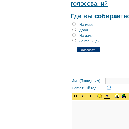
голосований
Где вы собираете
На море
Дома
На даче
За границей
Имя (Псевдоним):
Секретный код: