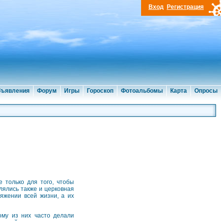
Вход
Регистрация
ъявления
Форум
Игры
Гороскоп
Фотоальбомы
Карта
Опросы
 только для того, чтобы
лялись также и церковная
тяжении всей жизни, а их
ому из них часто делали