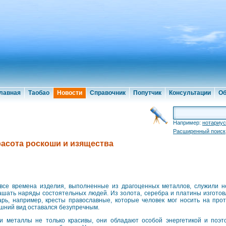
лавная
Таобао
Новости
Справочник
Попутчик
Консультации
Об
Например:
нотариус
Расширенный поиск
асота роскоши и изящества
все времена изделия, выполненные из драгоценных металлов, служили не
ашать наряды состоятельных людей. Из золота, серебра и платины изготов
арь, например, кресты православные, которые человек мог носить на про
шний вид оставался безупречным.
 металлы не только красивы, они обладают особой энергетикой и поэт