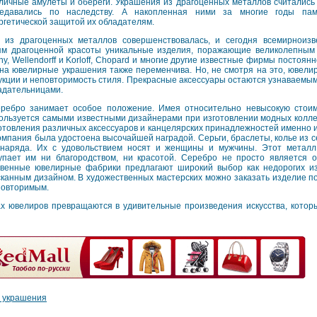
личные амулеты и обереги. Украшения из драгоценных металлов считались
едавались по наследству. А накопленная ними за многие годы пам
ргетической защитой их обладателям.
й из драгоценных металлов совершенствовалась, и сегодня всемирноиз
ям драгоценной красоты уникальные изделия, поражающие великолепным
fany, Wellendorff и Korloff, Chopard и многие другие известные фирмы постоя
на ювелирные украшения также переменчива. Но, не смотря на это, ювели
укции и неповторимость стиля. Прекрасные аксессуары остаются узнаваемы
ладательницами.
ребро занимает особое положение. Имея относительно невысокую стоим
ользуется самыми известными дизайнерами при изготовлении модных коллекц
отовления различных аксессуаров и канцелярских принадлежностей именно из
омпания была удостоена высочайшей наградой. Серьги, браслеты, колье из 
 наряда. Их с удовольствием носят и женщины и мужчины. Этот металл
пает им ни благородством, ни красотой. Серебро не просто является 
твенные ювелирные фабрики предлагают широкий выбор как недорогих из
канным дизайном. В художественных мастерских можно заказать изделие по
повторимым.
ах ювелиров превращаются в удивительные произведения искусства, кото
 украшения