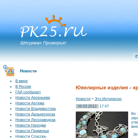
Г
Новости
В мире
В России
Ювелирные изделия – кр
ГАИ сообщает
Новости Арсеньева
Новости
>
Это Интересно
Новости Артема
06.03.2012
17:47
Новости Владивостока
Во 
Новости Дальнегорска
укр
Новости Лесозаводска
утв
Новости Находки
вне
Новости Приморья
Эти
Новости Спасска-