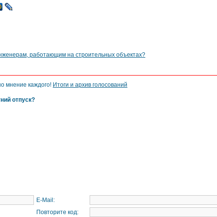
инженерам, работающим на строительных объектах?
но мнение каждого!
Итоги и архив голосований
тний отпуск?
E-Mail:
Повторите код: