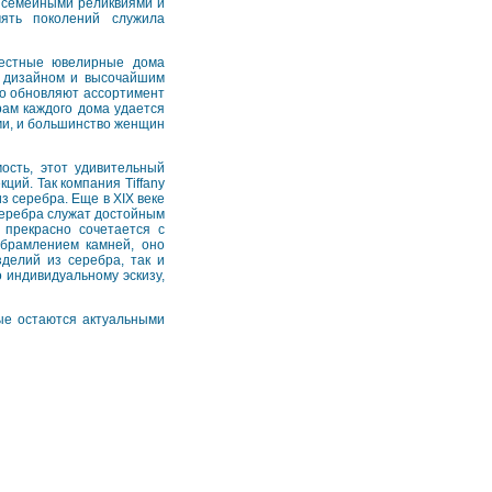
 семейными реликвиями и
ять поколений служила
вестные ювелирные дома
 дизайном и высочайшим
нно обновляют ассортимент
рам каждого дома удается
ми, и большинство женщин
ость, этот удивительный
ий. Так компания Tiffany
 серебра. Еще в XIX веке
серебра служат достойным
 прекрасно сочетается с
обрамлением камней, оно
делий из серебра, так и
 индивидуальному эскизу,
рые остаются актуальными