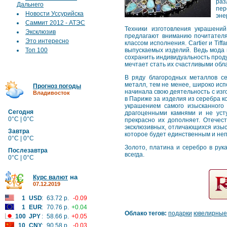
раз
Дальнего
пер
Новости Уссурийска
эне
Саммит 2012 - АТЭС
Техники изготовления украшени
Эксклюзив
предлагают вниманию почитател
Это интересно
классом исполнения. Cartier и Tif
Топ 100
выпускаемых изделий. Ведь мода 
сохранить индивидуальность прод
мечтает стать их счастливыми об
В ряду благородных металлов се
металл, тем не менее, широко исп
Прогноз погоды
начинала свою деятельность с изг
Владивосток
в Париже за изделия из серебра к
украшением самого изысканного
Сегодня
драгоценными камнями и не усту
0°C | 0°C
прекрасно их дополняет. Отечес
эксклюзивных, отличающихся изыс
Завтра
которое будет единственным и не
0°C | 0°C
Золото, платина и серебро в рук
Послезавтра
всегда.
0°C | 0°C
на
Курс валют
07.12.2019
1
USD
:
63.72 р.
-0.09
1
EUR
:
70.76 р.
+0.04
Облако тегов:
подарки
ювелирные
100
JPY
:
58.66 р.
+0.05
10
CNY
:
90.58 р.
-0.03