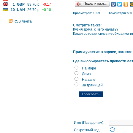
Поделиться…
1
GBP
:
83.70 р.
-0.17
10
UAH
:
26.79 р.
+0.10
Просмотров:
1309
Коментариев:
0
RSS лента
Смотрите также:
Кузня дома, с чего начать?
Какая сотовая связь необходима 
Прими участие в опросе
, нам важ
Где вы собираетесь провести ле
На море
Дома
На даче
За границей
Имя (Псевдоним):
Секретный код: