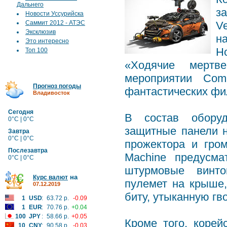
Дальнего
з
Новости Уссурийска
Саммит 2012 - АТЭС
V
Эксклюзив
н
Это интересно
Н
Топ 100
«Ходячие мертв
мероприятии Com
Прогноз погоды
фантастических фи
Владивосток
Сегодня
В состав оборуд
0°C | 0°C
защитные панели 
Завтра
0°C | 0°C
прожектора и гром
Послезавтра
Machine предусма
0°C | 0°C
штурмовые винто
на
Курс валют
пулемет на крыше,
07.12.2019
биту, утыканную гв
1
USD
:
63.72 р.
-0.09
1
EUR
:
70.76 р.
+0.04
100
JPY
:
58.66 р.
+0.05
Кроме того, корей
10
CNY
:
90.58 р.
-0.03