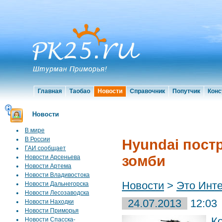
Главная
Таобао
Новости
Справочник
Попутчик
Конс
Новости
В мире
В России
Hyundai пост
ГАИ сообщает
зомби
Новости Арсеньева
Новости Артема
Новости Владивостока
Новости
>
Это Инт
Новости Дальнегорска
Новости Лесозаводска
24.07.2013
12:03
Новости Находки
Новости Приморья
К
Новости Спасска-