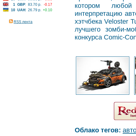
котором любой
1
GBP
:
83.70 р.
-0.17
10
UAH
:
26.79 р.
+0.10
интерпретацию авт
хэтчбека Veloster T
RSS лента
лучшего зомби-мо
конкурса Comic-Con
Облако тегов:
авт