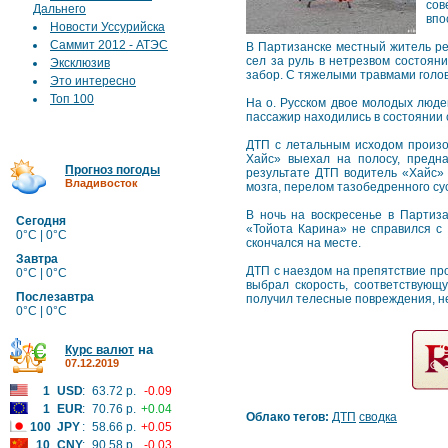
сов
Дальнего
впо
Новости Уссурийска
Саммит 2012 - АТЭС
В Партизанске местный житель ре
сел за руль в нетрезвом состоян
Эксклюзив
забор. С тяжелыми травмами голо
Это интересно
Топ 100
На о. Русском двое молодых люде
пассажир находились в состоянии 
ДТП с летальным исходом произош
Хайс» выехал на полосу, предн
Прогноз погоды
результате ДТП водитель «Хайс» 
Владивосток
мозга, перелом тазобедренного сус
В ночь на воскресенье в Партиз
Сегодня
«Тойота Карина» не справился с 
0°C | 0°C
скончался на месте.
Завтра
ДТП с наездом на препятствие про
0°C | 0°C
выбрал скорость, соответствующ
Послезавтра
получил телесные повреждения, н
0°C | 0°C
на
Курс валют
07.12.2019
1
USD
:
63.72 р.
-0.09
1
EUR
:
70.76 р.
+0.04
Облако тегов:
ДТП
сводка
100
JPY
:
58.66 р.
+0.05
10
CNY
:
90.58 р.
-0.03