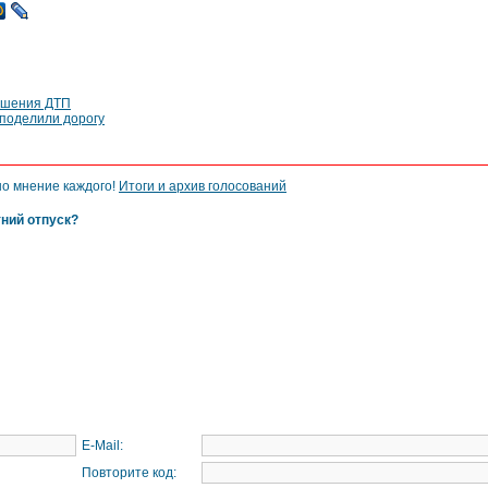
ршения ДТП
 поделили дорогу
но мнение каждого!
Итоги и архив голосований
тний отпуск?
E-Mail:
Повторите код: