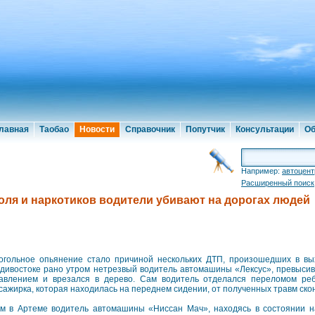
лавная
Таобао
Новости
Справочник
Попутчик
Консультации
Об
Например:
автоцент
Расширенный поиск
оля и наркотиков водители убивают на дорогах людей
огольное опьянение стало причиной нескольких ДТП, произошедших в вых
дивостоке рано утром нетрезвый водитель автомашины «Лексус», превысив 
авлением и врезался в дерево. Сам водитель отделался переломом реб
сажирка, которая находилась на переднем сидении, от полученных травм ско
м в Артеме водитель автомашины «Ниссан Мач», находясь в состоянии на