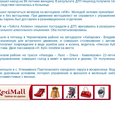
ершил наезд на 88-летнюю женщину. В результате ДТП пешеход получила тя
следствии скончалась в больнице.
шил прокатиться вечером на мотоцикле «ИЖ». Молодой человек пренебрег
ии и без мотошлема. При движении мотоциклист не справился с управлени
вы парень был доставлен в реанимационное отделение.
й на «Тойота Аллион» серьезно пострадали в ДТП, врезавшись в разрушенн
сильного алкогольного опьянения. Оба госпитализированы.
ло в пятницу в Черниговском районе на автодороге «Хабаровск - Владив
азначенную для встречного движения, и совершил столкновение с авто
получил повреждения в виде ушибов шеи и колена, водитель «Ниссан Куб
тава. Двое пассажиров «Н. Куб» погибли на месте.
анском районе на трассе «Находка – Лазо – Ольга - Кавалерово» 22-лет
управлением, совершил съезд в кювет и врезался в дерево. От полученн
изошло в с. Углекаменск Партизанского городского округа в воскресенье. Во
ую дорожным условиям, потерял управление и врезался в железный забо
есовместимые с жизнью.