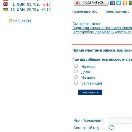
Поделиться…
1
GBP
:
83.70 р.
-0.17
10
UAH
:
26.79 р.
+0.10
Просмотров:
999
Коментариев:
0
RSS лента
Смотрите также:
Водители скрываются с мест сове
В Уссурийске два мотоциклиста не
Прими участие в опросе
, нам важ
Где вы собираетесь провести ле
На море
Дома
На даче
За границей
Имя (Псевдоним):
Секретный код: