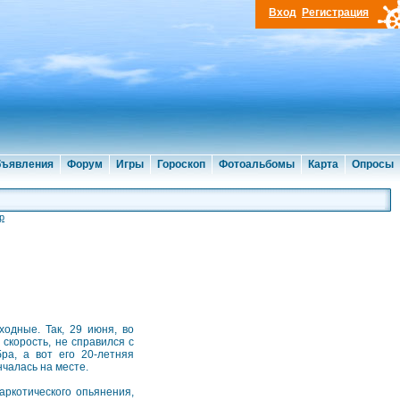
Вход
Регистрация
ъявления
Форум
Игры
Гороскоп
Фотоальбомы
Карта
Опросы
р
одные. Так, 29 июня, во
скорость, не справился с
ра, а вот его 20-летняя
нчалась на месте.
ркотического опьянения,