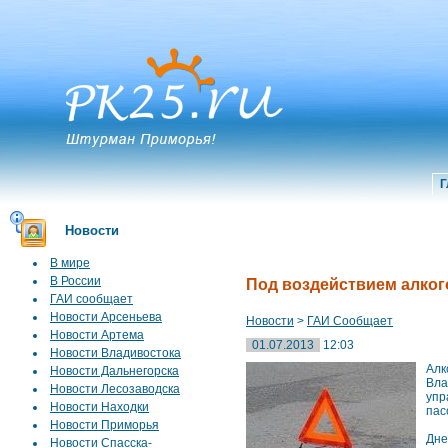
Г
Новости
В мире
В России
Под воздействием алког
ГАИ сообщает
Новости Арсеньева
Новости
>
ГАИ Сообщает
Новости Артема
01.07.2013
12:03
Новости Владивостока
Алк
Новости Дальнегорска
Вла
Новости Лесозаводска
упр
Новости Находки
пас
Новости Приморья
Дне
Новости Спасска-