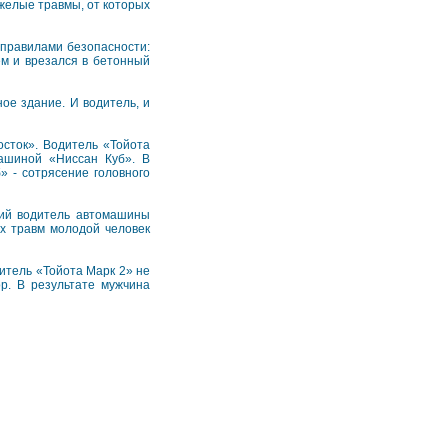
желые травмы, от которых
 правилами безопасности:
ем и врезался в бетонный
ое здание. И водитель, и
осток». Водитель «Тойота
машиной «Ниссан Куб». В
» - сотрясение головного
ний водитель автомашины
ых травм молодой человек
дитель «Тойота Марк 2» не
р. В результате мужчина