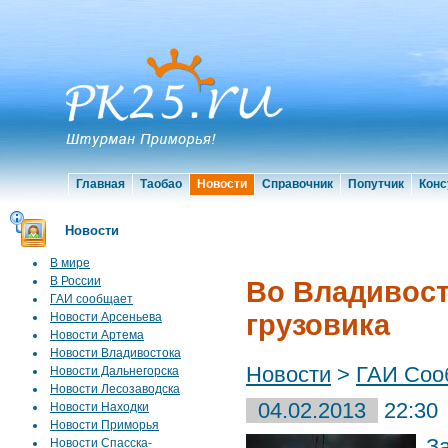
Главная
Таобао
Новости
Справочник
Попутчик
Конс
Новости
В мире
В России
Во Владивост
ГАИ сообщает
грузовика
Новости Арсеньева
Новости Артема
Новости Владивостока
Новости
>
ГАИ Соо
Новости Дальнегорска
Новости Лесозаводска
04.02.2013
22:30
Новости Находки
Новости Приморья
З
Новости Спасска-