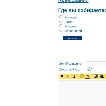
голосований
Где вы собираете
На море
Дома
На даче
За границей
Имя (Псевдоним):
Секретный код: