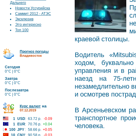
Дальнего
П
Новости Уссурийска
Саммит 2012 - АТЭС
с
Эксклюзив
н
Это интересно
м
Топ 100
краевой столицы.
Прогноз погоды
Водитель «Mitsub
Владивосток
ходом, буквальн
Сегодня
управления и в р
0°C | 0°C
наезд на 75-лет
Завтра
0°C | 0°C
незамедлительно в
Послезавтра
и осмотрев пострад
0°C | 0°C
на
Курс валют
В Арсеньевском ра
07.12.2019
транспортное прои
1
USD
:
63.72 р.
-0.09
1
EUR
:
70.76 р.
+0.04
человека.
100
JPY
:
58.66 р.
+0.05
10
CNY
:
90.58 р.
-0.03