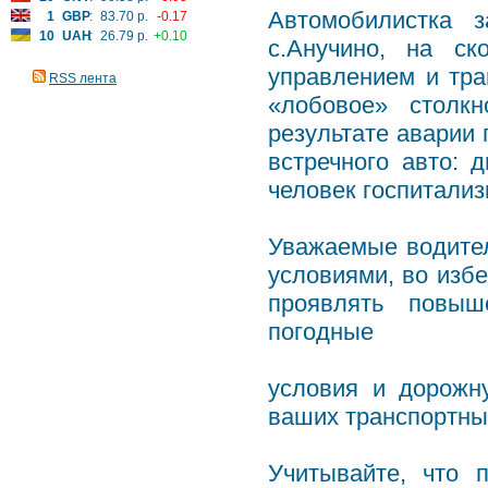
Автомобилистка з
1
GBP
:
83.70 р.
-0.17
10
UAH
:
26.79 р.
+0.10
с.Анучино, на ск
управлением и тра
RSS лента
«лобовое» столк
результате аварии 
встречного авто: 
человек госпитализ
Уважаемые водите
условиями, во изб
проявлять повыш
погодные
условия и дорожн
ваших транспортны
Учитывайте, что 