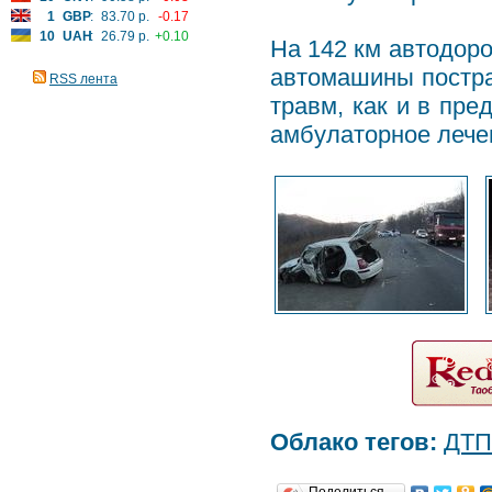
1
GBP
:
83.70 р.
-0.17
10
UAH
:
26.79 р.
+0.10
На 142 км автодоро
автомашины постра
RSS лента
травм, как и в пр
амбулаторное лече
Облако тегов:
ДТП