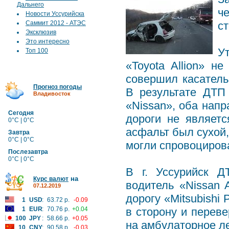
Дальнего
ч
Новости Уссурийска
Саммит 2012 - АТЭС
с
Эксклюзив
Это интересно
У
Топ 100
«Toyota Allion» н
совершил касатель
Прогноз погоды
В результате ДТП
Владивосток
«Nissan», оба нап
Сегодня
дороги не являет
0°C | 0°C
асфальт был сухой,
Завтра
0°C | 0°C
могли спровоциров
Послезавтра
0°C | 0°C
В г. Уссурийск Д
на
Курс валют
водитель «Nissan 
07.12.2019
дорогу «Mitsubishi 
1
USD
:
63.72 р.
-0.09
1
EUR
:
70.76 р.
+0.04
в сторону и перев
100
JPY
:
58.66 р.
+0.05
на амбулаторное л
10
CNY
:
90.58 р.
-0.03