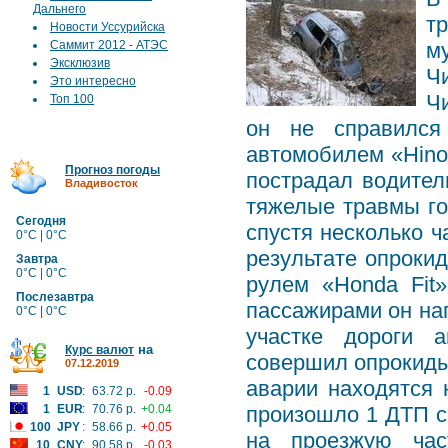
Дальнего
т
Новости Уссурийска
Саммит 2012 - АТЭС
м
Эксклюзив
Ч
Это интересно
Чи
Топ 100
он не справился
автомобилем «Hino»
Прогноз погоды
пострадал водител
Владивосток
тяжелые травмы го
Сегодня
спустя несколько ч
0°C | 0°C
результате опроки
Завтра
0°C | 0°C
рулем «Honda Fit
Послезавтра
пассажирами он нап
0°C | 0°C
участке дороги 
на
Курс валют
совершил опрокиды
07.12.2019
аварии находятся 
1
USD
:
63.72 р.
-0.09
1
EUR
:
70.76 р.
+0.04
произошло 1 ДТП с
100
JPY
:
58.66 р.
+0.05
на проезжую час
10
CNY
:
90.58 р.
-0.03