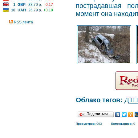
пострадавшая по
1
GBP
:
83.70 р.
-0.17
10
UAH
:
26.79 р.
+0.10
момент она находи
RSS лента
Облако тегов:
ДТП
Поделиться…
Просмотров:
903
Коментариев:
0