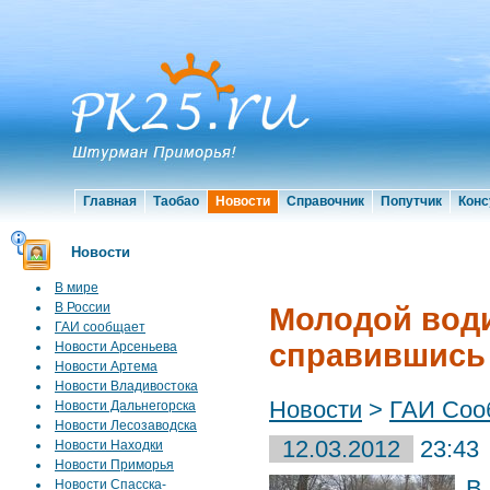
Главная
Таобао
Новости
Справочник
Попутчик
Конс
Новости
В мире
В России
Молодой води
ГАИ сообщает
справившись
Новости Арсеньева
Новости Артема
Новости Владивостока
Новости
>
ГАИ Соо
Новости Дальнегорска
Новости Лесозаводска
12.03.2012
23:43
Новости Находки
Новости Приморья
В
Новости Спасска-