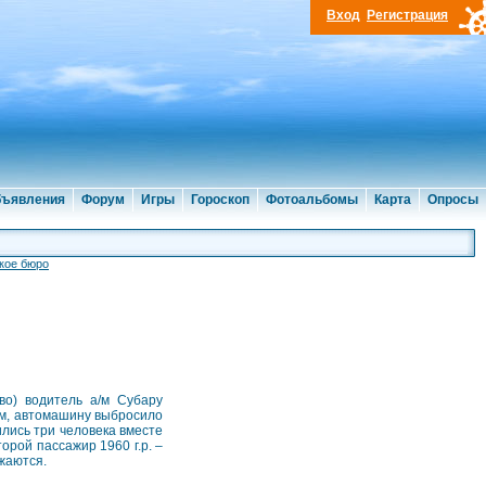
Вход
Регистрация
ъявления
Форум
Игры
Гороскоп
Фотоальбомы
Карта
Опросы
кое бюро
во) водитель а/м Субару
ем, автомашину выбросило
ились три человека вместе
торой пассажир 1960 г.р. –
жаются.