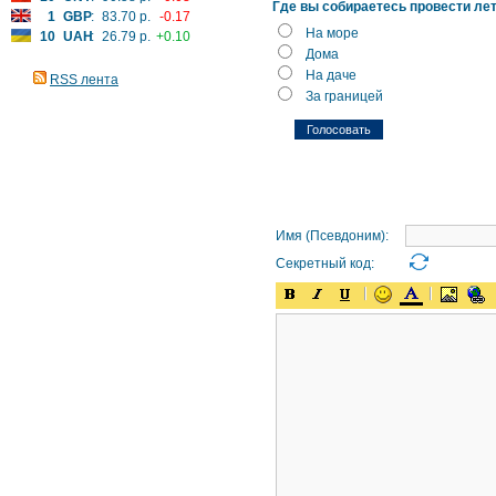
Где вы собираетесь провести ле
1
GBP
:
83.70 р.
-0.17
На море
10
UAH
:
26.79 р.
+0.10
Дома
На даче
RSS лента
За границей
Имя (Псевдоним):
Секретный код: