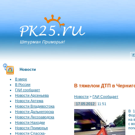
Г
Новости
В мире
В России
В тяжелом ДТП в Черниг
ГАИ сообщает
Новости Арсеньева
Новости
>
ГАИ Сообщает
Новости Артема
17.05.2012
11:51
Новости Владивостока
В 1
Новости Дальнегорска
Фор
Новости Лесозаводска
на 
Новости Находки
с в
Новости Приморья
пог
Новости Спасска-