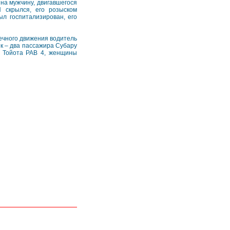
 на мужчину, двигавшегося
 скрылся, его розыском
л госпитализирован, его
ечного движения водитель
ек – два пассажира Субару
и Тойота РАВ 4, женщины