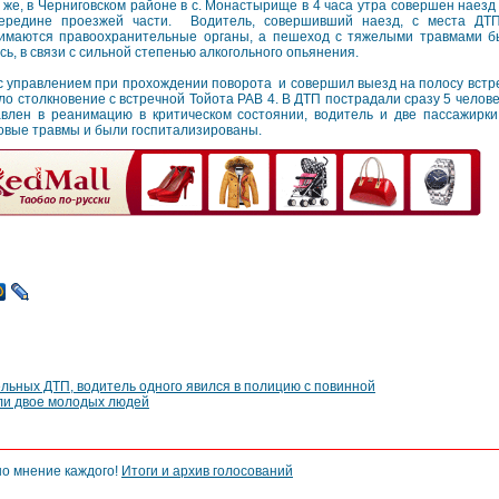
 же, в Черниговском районе в с. Монастырище в 4 часа утра совершен наезд
ередине проезжей части. Водитель, совершивший наезд, с места ДТП
имаются правоохранительные органы, а пешеход с тяжелыми травмами бы
сь, в связи с сильной степенью алкогольного опьянения.
 с управлением при прохождении поворота и совершил выезд на полосу встр
ло столкновение с встречной Тойота РАВ 4. В ДТП пострадали сразу 5 челов
авлен в реанимацию в критическом состоянии, водитель и две пассажирк
овые травмы и были госпитализированы.
льных ДТП, водитель одного явился в полицию с повинной
ли двое молодых людей
но мнение каждого!
Итоги и архив голосований