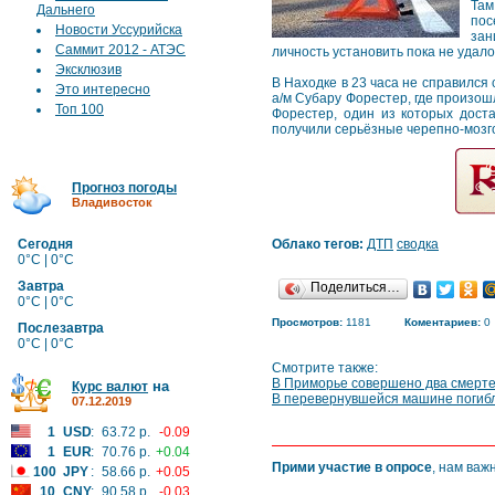
Там
Дальнего
пос
Новости Уссурийска
зан
Саммит 2012 - АТЭС
личность установить пока не удало
Эксклюзив
В Находке в 23 часа не справился
Это интересно
а/м Субару Форестер, где произош
Топ 100
Форестер, один из которых дост
получили серьёзные черепно-мозг
Прогноз погоды
Владивосток
Сегодня
Облако тегов:
ДТП
сводка
0°C | 0°C
Завтра
Поделиться…
0°C | 0°C
Просмотров:
1181
Коментариев:
0
Послезавтра
0°C | 0°C
Смотрите также:
В Приморье совершено два смерте
на
Курс валют
В перевернувшейся машине погиб
07.12.2019
1
USD
:
63.72 р.
-0.09
1
EUR
:
70.76 р.
+0.04
Прими участие в опросе
, нам важ
100
JPY
:
58.66 р.
+0.05
10
CNY
:
90.58 р.
-0.03