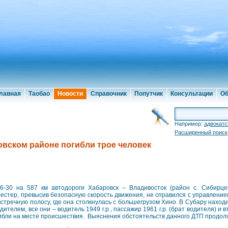
лавная
Таобао
Новости
Справочник
Попутчик
Консультации
Об
Например:
адвокатс
Расширенный поиск
овском районе погибли трое человек
6-30 на 587 км автодороги Хабаровск – Владивосток (район с. Сибирце
естер, превысив безопасную скорость движения, не справился с управлени
встречную полосу, где она столкнулась с большегрузом Хино. В Субару наход
одителем, все они – водитель 1949 г.р., пассажир 1961 г.р. (брат водителя) и в
ибли на месте происшествия. Выяснения обстоятельств данного ДТП продол