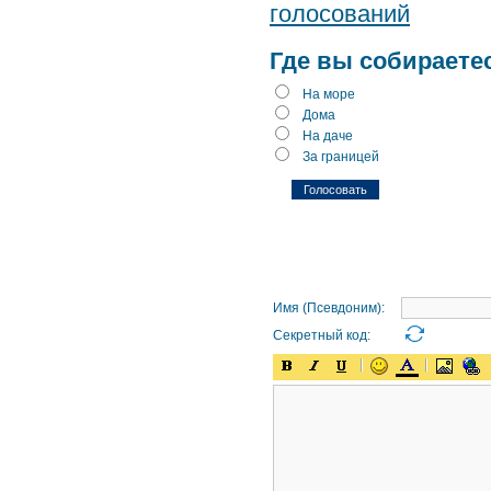
голосований
Где вы собираете
На море
Дома
На даче
За границей
Имя (Псевдоним):
Секретный код: