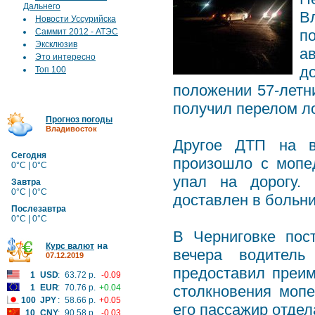
Дальнего
В
Новости Уссурийска
Саммит 2012 - АТЭС
п
Эксклюзив
а
Это интересно
д
Топ 100
положении 57-летн
получил перелом л
Прогноз погоды
Владивосток
Другое ДТП на в
Сегодня
произошло с мопе
0°C | 0°C
упал на дорогу.
Завтра
0°C | 0°C
доставлен в больн
Послезавтра
0°C | 0°C
В Черниговке пос
на
Курс валют
вечера водител
07.12.2019
предоставил преим
1
USD
:
63.72 р.
-0.09
1
EUR
:
70.76 р.
+0.04
столкновения мопе
100
JPY
:
58.66 р.
+0.05
его пассажир отдел
10
CNY
:
90.58 р.
-0.03