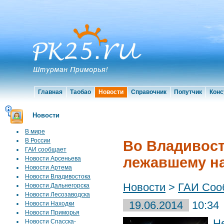
Главная
Таобао
Новости
Справочник
Попутчик
Конс
Новости
В мире
В России
Во Владивост
ГАИ сообщает
лежавшему на
Новости Арсеньева
Новости Артема
Новости Владивостока
Новости
>
ГАИ Соо
Новости Дальнегорска
Новости Лесозаводска
19.06.2014
10:34
Новости Находки
Новости Приморья
Н
Новости Спасска-