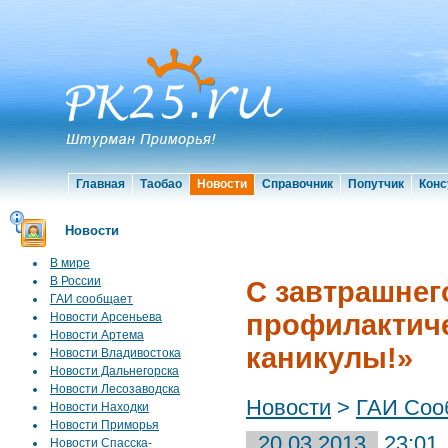
Главная
Таобао
Новости
Справочник
Попутчик
Конс
Новости
В мире
В России
С завтрашнег
ГАИ сообщает
профилактиче
Новости Арсеньева
Новости Артема
каникулы!»
Новости Владивостока
Новости Дальнегорска
Новости Лесозаводска
Новости
>
ГАИ Соо
Новости Находки
Новости Приморья
20.03.2013
23:01
Новости Спасска-