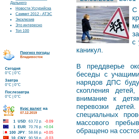
Дальнего
С
Новости Уссурийска
Саммит 2012 - АТЭС
к
Эксклюзив
м
Это интересно
Топ 100
з
с
каникул.
Прогноз погоды
Владивосток
В преддверье ок
Сегодня
беседы с учащими
0°C | 0°C
Завтра
нарядов ДПС буду
0°C | 0°C
скопления детей
Послезавтра
0°C | 0°C
внимание к детя
перевозки детей
на
Курс валют
07.12.2019
специальных пров
массового пребы
1
USD
:
63.72 р.
-0.09
1
EUR
:
70.76 р.
+0.04
обращено на состо
100
JPY
:
58.66 р.
+0.05
10
CNY
:
90.58 р.
-0.03