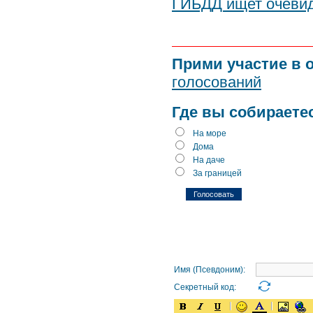
ГИБДД ищет очевид
Прими участие в 
голосований
Где вы собираете
На море
Дома
На даче
За границей
Имя (Псевдоним):
Секретный код: