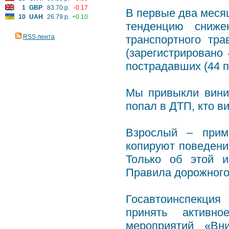
1
GBP
:
83.70 р.
-0.17
В первые два месяц
10
UAH
:
26.79 р.
+0.10
тенденцию сниже
RSS лента
транспортного тр
(зарегистрировано
пострадавших (44 п
Мы привыкли винит
попал в ДТП, кто в
Взрослый – прим
копируют поведени
Только об этой и
Правила дорожного
Госавтоинспекци
принять активно
мероприятий «Вн