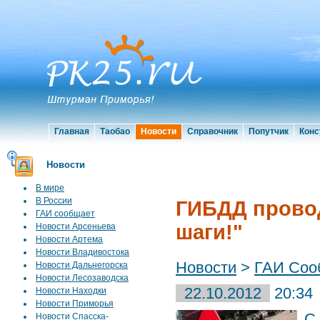
Главная
Таобао
Новости
Справочник
Попутчик
Конс
Новости
В мире
В России
ГИБДД прово
ГАИ сообщает
шаги!"
Новости Арсеньева
Новости Артема
Новости Владивостока
Новости
>
ГАИ Соо
Новости Дальнегорска
Новости Лесозаводска
22.10.2012
20:34
Новости Находки
Новости Приморья
С
Новости Спасска-