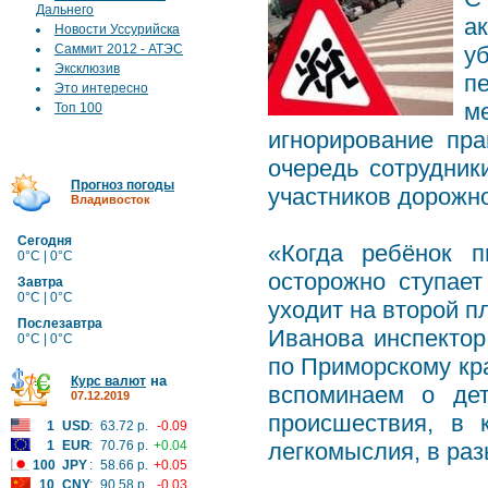
Дальнего
а
Новости Уссурийска
Саммит 2012 - АТЭС
у
Эксклюзив
п
Это интересно
м
Топ 100
игнорирование пр
очередь сотрудник
Прогноз погоды
участников дорожн
Владивосток
Сегодня
«Когда ребёнок п
0°C | 0°C
осторожно ступает
Завтра
0°C | 0°C
уходит на второй п
Послезавтра
Иванова инспекто
0°C | 0°C
по Приморскому кра
на
Курс валют
вспоминаем о дет
07.12.2019
происшествия, в 
1
USD
:
63.72 р.
-0.09
1
EUR
:
70.76 р.
+0.04
легкомыслия, в раз
100
JPY
:
58.66 р.
+0.05
10
CNY
:
90.58 р.
-0.03