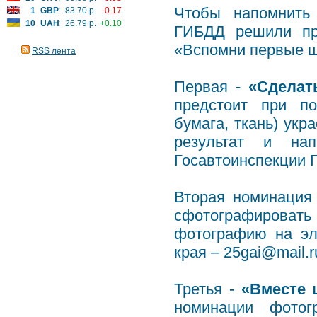
Чтобы напомнить
1
GBP
:
83.70 р.
-0.17
10
UAH
:
26.79 р.
+0.10
ГИБДД решили про
«Вспомни первые ша
RSS лента
Первая -
«Сделат
предстоит при п
бумага, ткань) укр
результат и на
Госавтоинспекции П
Вторая номинация
сфотографироват
фотографию на эл
края – 25gai@mail.r
Третья -
«Вместе 
номинации фотог