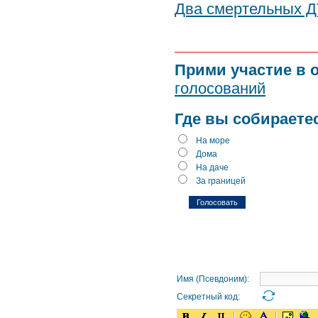
Два смертельных Д
Прими участие в 
голосований
Где вы собираете
На море
Дома
На даче
За границей
Имя (Псевдоним):
Секретный код: