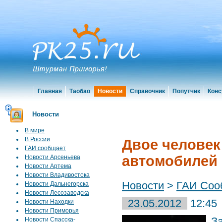
Главная
Таобао
Новости
Справочник
Попутчик
Конс
Новости
В мире
В России
Двое человек
ГАИ сообщает
автомобилей
Новости Арсеньева
Новости Артема
Новости Владивостока
Новости
>
ГАИ Соо
Новости Дальнегорска
Новости Лесозаводска
23.05.2012
12:45
Новости Находки
Новости Приморья
З
Новости Спасска-