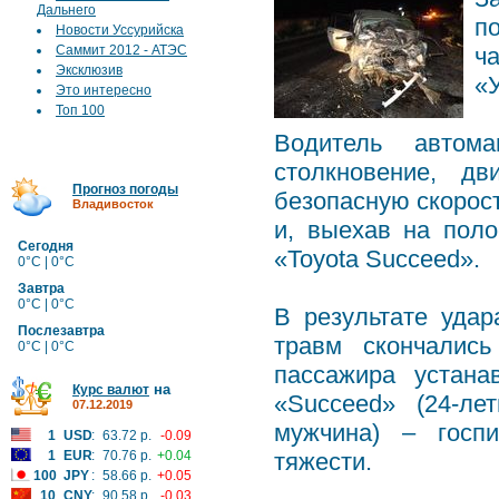
Дальнего
п
Новости Уссурийска
Саммит 2012 - АТЭС
ч
Эксклюзив
«
Это интересно
Топ 100
Водитель автома
столкновение, д
Прогноз погоды
безопасную скорост
Владивосток
и, выехав на поло
Сегодня
«Toyota Succeed».
0°C | 0°C
Завтра
0°C | 0°C
В результате удар
Послезавтра
травм скончались
0°C | 0°C
пассажира устана
на
Курс валют
«Succeed» (24-ле
07.12.2019
мужчина) – госп
1
USD
:
63.72 р.
-0.09
1
EUR
:
70.76 р.
+0.04
тяжести.
100
JPY
:
58.66 р.
+0.05
10
CNY
:
90.58 р.
-0.03