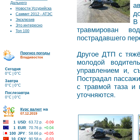
Дальнего
а
Новости Уссурийска
д
Саммит 2012 - АТЭС
Эксклюзив
В
Это интересно
травмирован вод
Топ 100
пострадавшего пер
Другое ДТП с тяжё
Прогноз погоды
Владивосток
молодой водител
управлением и, с
Сегодня
0°C | 0°C
Пострадал пассажир
Завтра
с травмой таза и
0°C | 0°C
Послезавтра
уточняются.
0°C | 0°C
на
Курс валют
07.12.2019
1
USD
:
63.72 р.
-0.09
1
EUR
:
70.76 р.
+0.04
100
JPY
:
58.66 р.
+0.05
10
CNY
:
90.58 р.
-0.03