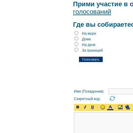
Прими участие в 
голосований
Где вы собираете
На море
Дома
На даче
За границей
Имя (Псевдоним):
Секретный код: