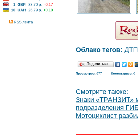
1
GBP
:
83.70 р.
-0.17
10
UAH
:
26.79 р.
+0.10
RSS лента
Облако тегов:
ДТП
Поделиться…
Просмотров:
977
Коментариев:
0
Смотрите также:
Знаки «ТРАНЗИТ» м
подразделения ГИ
Мотоциклист разби