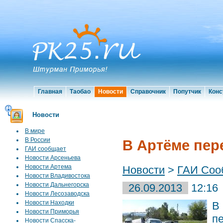
Главная
Таобао
Новости
Справочник
Попутчик
Конс
Новости
В мире
В России
В Артёме пер
ГАИ сообщает
Новости Арсеньева
Новости Артема
Новости
>
ГАИ Соо
Новости Владивостока
Новости Дальнегорска
26.09.2013
12:16
Новости Лесозаводска
Новости Находки
В
Новости Приморья
п
Новости Спасска-