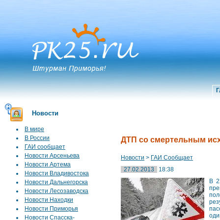
Г
Новости
В мире
В России
ДТП со смертельным ис
ГАИ сообщает
Новости Арсеньева
Новости
>
ГАИ Сообщает
Новости Артема
27.02.2013
18:38
Новости Владивостока
В 2
Новости Дальнегорска
пре
Новости Лесозаводска
пол
Новости Находки
рез
Новости Приморья
пас
оди
Новости Спасска-