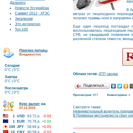
явл
Дальнего
Новости Уссурийска
В А
Саммит 2012 - АТЭС
метрах от пешеходного перехода
получил травмы ноги и направлен 
Эксклюзив
Это интересно
Еще один пешеход пострадал по
Топ 100
воспользовалась пешеходным пер
СРВ, не ожидавший появления пе
различной степени тяжести, женщ
Прогноз погоды
Владивосток
Сегодня
0°C | 0°C
Облако тегов:
ДТП
сводка
Завтра
0°C | 0°C
Поделиться…
Послезавтра
0°C | 0°C
Просмотров:
857
Коментариев:
0
на
Курс валют
Смотрите также:
07.12.2019
Невнимательный водитель придав
В Приморье мотоциклиста сбил эл
1
USD
:
63.72 р.
-0.09
1
EUR
:
70.76 р.
+0.04
100
JPY
:
58.66 р.
+0.05
10
CNY
:
90.58 р.
-0.03