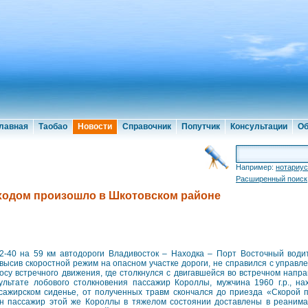
лавная
Таобао
Новости
Справочник
Попутчик
Консультации
Об
Например:
нотариус
Расширенный поиск
ходом произошло в Шкотовском районе
2-40 на 59 км автодороги Владивосток – Находка – Порт Восточный водит
высив скоростной режим на опасном участке дороги, не справился с управл
осу встречного движения, где столкнулся с двигавшейся во встречном напра
ультате лобового столкновения пассажир Короллы, мужчина 1960 г.р., н
сажирском сиденье, от полученных травм скончался до приезда «Скорой 
н пассажир этой же Короллы в тяжелом состоянии доставлены в реаним