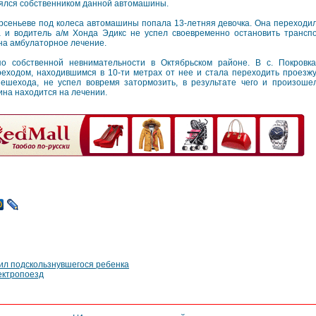
ялся собственником данной автомашины.
рсеньеве под колеса автомашины попала 13-летняя девочка. Она переходил
 и водитель а/м Хонда Эдикс не успел своевременно остановить транспо
на амбулаторное лечение.
 собственной невнимательности в Октябрьском районе. В с. Покровк
еходом, находившимся в 10-ти метрах от нее и стала переходить проезжу
шехода, не успел вовремя затормозить, в результате чего и произоше
ина находится на лечении.
ил подскользнувшегося ребенка
ектропоезд