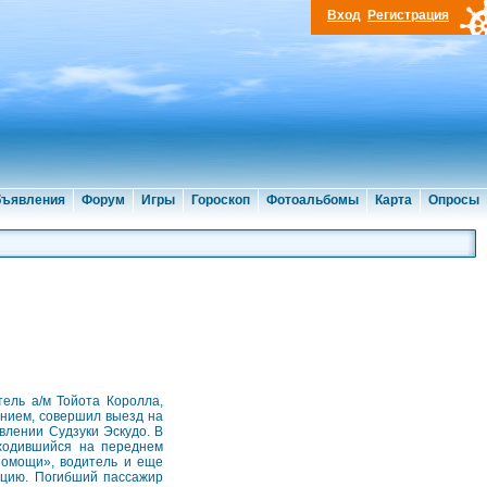
Вход
Регистрация
ъявления
Форум
Игры
Гороскоп
Фотоальбомы
Карта
Опросы
ель а/м Тойота Королла,
ением, совершил выезд на
влении Судзуки Эскудо. В
аходившийся на переднем
помощи», водитель и еще
ацию. Погибший пассажир