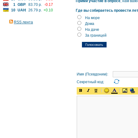
Прими участие в опросе
, нам важ
1
GBP
:
83.70 р.
-0.17
10
UAH
:
26.79 р.
+0.10
Где вы собираетесь провести ле
На море
RSS лента
Дома
На даче
За границей
Имя (Псевдоним):
Секретный код: