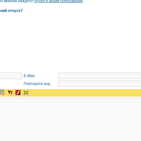
но мнение каждого!
Итоги и архив голосований
тний отпуск?
E-Mail:
Повторите код: