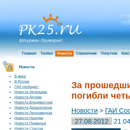
Главная
Таобао
Новости
Справочник
Попутчик
Конс
Новости
В мире
В России
За прошедши
ГАИ сообщает
Новости Арсеньева
погибли чет
Новости Артема
Новости Владивостока
Новости Дальнегорска
Новости
>
ГАИ Со
Новости Лесозаводска
Новости Находки
27.08.2012
21:0
Новости Приморья
Новости Спасска-