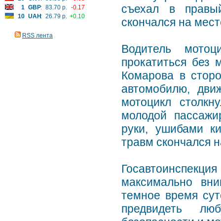
съехал в правы
1
GBP
:
83.70 р.
-0.17
10
UAH
:
26.79 р.
+0.10
скончался на мест
RSS лента
Водитель мотоц
прокатиться без 
Комарова в сторо
автомобилю, дви
мотоцикл столкн
молодой пассажи
руки, ушибами ки
травм скончался н
Госавтоинспекция
максимально вни
темное время сут
предвидеть лю