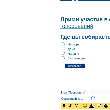
Прими участие в
голосований
Где вы собираете
На море
Дома
На даче
За границей
Имя (Псевдоним):
Секретный код: