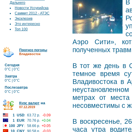
В
Дальнего
Новости Уссурийска
а
Саммит 2012 - АТЭС
Р
Эксклюзив
Это интересно
у
Топ 100
с
Аэро Сити», ко
полученных травм 
Прогноз погоды
Владивосток
В тот же день в 
Сегодня
0°C | 0°C
темное время су
Завтра
Владивостока в А
0°C | 0°C
Послезавтра
неустановленном
0°C | 0°C
метрах от места
на
Курс валют
несовместимы с ж
07.12.2019
1
USD
:
63.72 р.
-0.09
В воскресенье, 26
1
EUR
:
70.76 р.
+0.04
100
JPY
:
58.66 р.
+0.05
часа утра водите
10
CNY
:
90.58 р.
-0.03