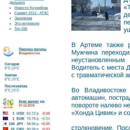
Дальнего
«
Новости Уссурийска
Саммит 2012 - АТЭС
д
Эксклюзив
п
Это интересно
у
Топ 100
В Артеме также 
Прогноз погоды
Мужчина переходи
Владивосток
неустановленным
Сегодня
Водитель с места 
0°C | 0°C
с травматической а
Завтра
0°C | 0°C
Послезавтра
Во Владивостоке
0°C | 0°C
автомашин, постра
на
Курс валют
повороте налево н
07.12.2019
«Хонда Цивик» и с
1
USD
:
63.72 р.
-0.09
1
EUR
:
70.76 р.
+0.04
100
JPY
:
58.66 р.
+0.05
столкновение. Пос
10
CNY
:
90.58 р.
-0.03