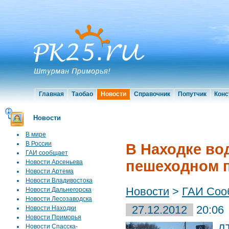
Главная
Таобао
Новости
Справочник
Попутчик
Конс
Новости
В мире
В России
В Находке во
ГАИ сообщает
пешеходном 
Новости Арсеньева
Новости Артема
Новости Владивостока
Новости
>
ГАИ Соо
Новости Дальнегорска
Новости Лесозаводска
27.12.2012
20:06
Новости Находки
Новости Приморья
Д
Новости Спасска-