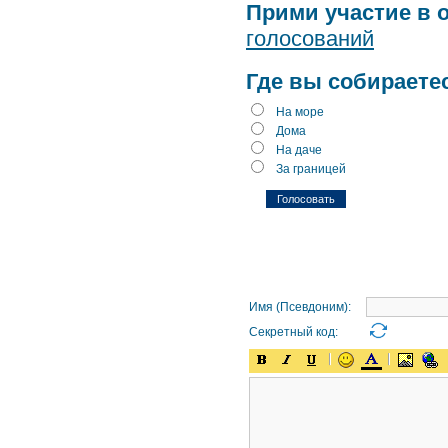
Прими участие в 
голосований
Где вы собираете
На море
Дома
На даче
За границей
Имя (Псевдоним):
Секретный код: