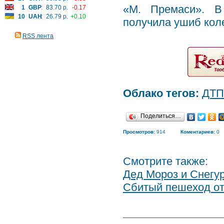
«М. Премаси». В
1
GBP
:
83.70 р.
-0.17
10
UAH
:
26.79 р.
+0.10
получила ушиб кол
RSS лента
Облако тегов:
ДТП
Поделиться…
Просмотров:
914
Коментариев:
0
Смотрите также:
Дед Мороз и Снегу
Сбитый пешеход от