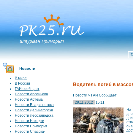
Г
Новости
В мире
В России
Водитель погиб в массо
ГАИ сообщает
Новости Арсеньева
Новости
>
ГАИ Сообщает
Новости Артема
28.11.2012
15:11
Новости Владивостока
На 
Новости Дальнегорска
дне
Новости Лесозаводска
дви
Новости Находки
сто
Новости Приморья
она
дос
Новости Спасска-