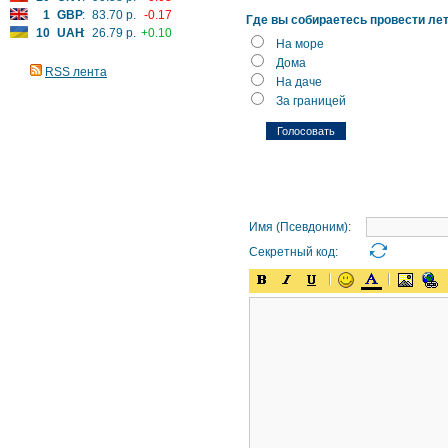
1
GBP
:
83.70 р.
-0.17
Где вы собираетесь провести ле
10
UAH
:
26.79 р.
+0.10
На море
Дома
RSS лента
На даче
За границей
Имя (Псевдоним):
Секретный код: