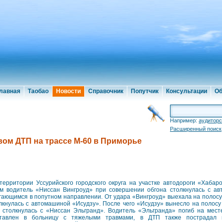
лавная
Таобао
Новости
Справочник
Попутчик
Консультации
Об
Например:
аудиторс
Расширенный поиск
вом ДТП на трассе М-60 в Приморье
территории Уссурийского городского округа на участке автодороги «Хабаро
м водитель «Ниссан Вингроуд» при совершении обгона столкнулась с ав
гающимся в попутном направлении. От удара «Вингроуд» выехала на полосу 
лкнулась с автомашиной «Исудзу». После чего «Исудзу» вынесло на полосу 
 столкнулась с «Ниссан Эльгранд». Водитель «Эльгранда» погиб на мест
тавлен в больницу с тяжелыми травмами, в ДТП также пострадал в