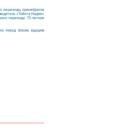
их пешеходы пренебрегли
 водитель «Тойота Надия»
ного перехода. 75-летняя
огу перед близко идущим