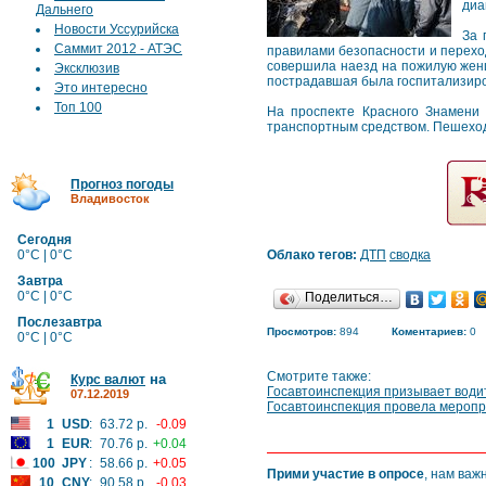
диа
Дальнего
Новости Уссурийска
За 
Саммит 2012 - АТЭС
правилами безопасности и переход
совершила наезд на пожилую женщ
Эксклюзив
пострадавшая была госпитализиро
Это интересно
Топ 100
На проспекте Красного Знамени 
транспортным средством. Пешеход
Прогноз погоды
Владивосток
Сегодня
0°C | 0°C
Облако тегов:
ДТП
сводка
Завтра
0°C | 0°C
Поделиться…
Послезавтра
Просмотров:
894
Коментариев:
0
0°C | 0°C
Смотрите также:
на
Курс валют
Госавтоинспекция призывает водит
07.12.2019
Госавтоинспекция провела мероп
1
USD
:
63.72 р.
-0.09
1
EUR
:
70.76 р.
+0.04
100
JPY
:
58.66 р.
+0.05
Прими участие в опросе
, нам важ
10
CNY
:
90.58 р.
-0.03