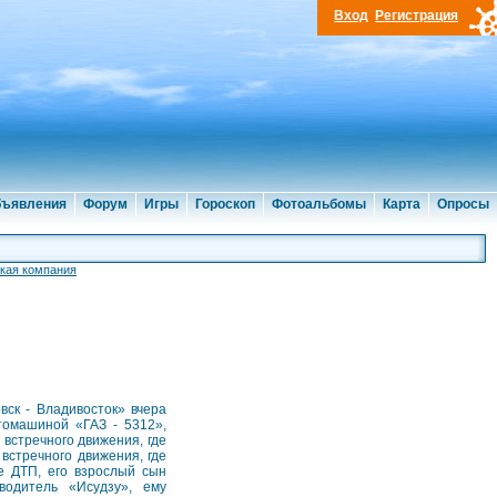
Вход
Регистрация
ъявления
Форум
Игры
Гороскоп
Фотоальбомы
Карта
Опросы
кая компания
вск - Владивосток» вчера
томашиной «ГАЗ - 5312»,
встречного движения, где
встречного движения, где
е ДТП, его взрослый сын
одитель «Исудзу», ему