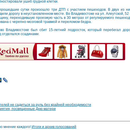
гностировали ушиб грудной клетки.
прошедшие сутки произошло три ДТП с участием пешеходов. В двух из н
или дорогу в неустановленном месте. Во Владивостоке на ул. Алеутской, 52
ину, переходившую проезжую часть в 30 метрах от регулируемого пешеход
вана с черепно-мозговой травмой и переломом бедра.
во Владивостоке был сбит 15-летний подросток, который перебегал дор
 отделался ссадинами.
елей не садиться за руль без крайней необходимости
риятия, посвященные Дню матери
но мнение каждого!
Итоги и архив голосований