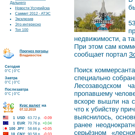
Дальнего
бы
Новости Уссурийска
Саммит 2012 - АТЭС
Эксклюзив
5
Это интересно
п
Топ 100
недвижимости, а т
При этом сам комм
Прогноз погоды
сообщает портал
З
Владивосток
Сегодня
Поиск коммерсанта
0°C | 0°C
специально собран
Завтра
0°C | 0°C
Лесозаводском ч
Послезавтра
пропавшему челове
0°C | 0°C
вскоре вышли на с
на
Курс валют
что к убийству при
07.12.2019
выяснилось, основ
1
USD
:
63.72 р.
-0.09
1
EUR
:
70.76 р.
+0.04
ранее неоднократ
100
JPY
:
58.66 р.
+0.05
серьёзном «лесно
10
CNY
:
90.58 р.
-0.03