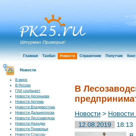
Главная
Таобао
Новости
Справочник
Попутчик
Конс
Новости
В мире
В России
В Лесозаводс
ГАИ сообщает
предпринима
Новости Арсеньева
Новости Артема
Новости Владивостока
Новости
>
Новости
Новости Дальнегорска
Новости Лесозаводска
12.08.2019
18:13
Новости Находки
Новости Приморья
В
Новости Спасска-