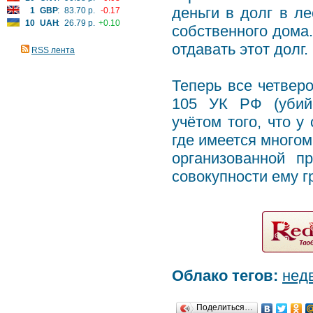
деньги в долг в л
1
GBP
:
83.70 р.
-0.17
10
UAH
:
26.79 р.
+0.10
собственного дома.
отдавать этот долг
RSS лента
Теперь все четверо
105 УК РФ (убийс
учётом того, что у
где имеется многом
организованной п
совокупности ему г
Облако тегов:
нед
Поделиться…