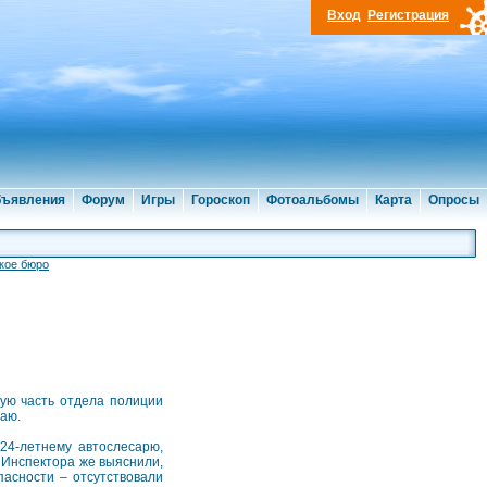
Вход
Регистрация
ъявления
Форум
Игры
Гороскоп
Фотоальбомы
Карта
Опросы
кое бюро
ую часть отдела полиции
аю.
24-летнему автослесарю,
 Инспектора же выяснили,
асности – отсутствовали