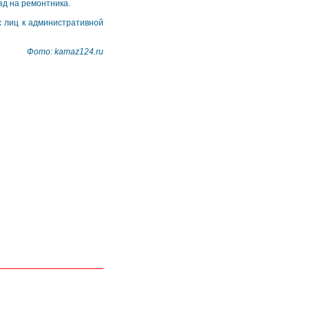
д на ремонтника.
 лиц к административной
Фото: kamaz124.ru