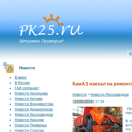
Г
Новости
В мире
В России
КамАЗ наехал на ремонт
ГАИ сообщает
Новости Арсеньева
Новости
>
Новости Лесозаводска
Новости Артема
13.03.2014
17:26
Новости Владивостока
Про
Новости Дальнегорска
гор
Новости Лесозаводска
Новости Находки
В с
Новости Приморья
кот
что
Новости Спасска-