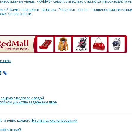
тивооткатные упоры. «КАМАЗ» самопроизвольно откатился и произошёл наез
ицейскими проводится проверка. Решается вопрос о привлечении виновных
авил безопасности.
асности
 закрыв в подвале с водой
тройном убийстве задержаны двое
но мнение каждого!
Итоги и архив голосований
тний отпуск?