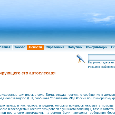
лавная
Таобао
Новости
Справочник
Попутчик
Консультации
Об
Например:
адвокатс
Расширенный поиск
ирующего его автослесаря
исшествие случилось в селе Тамга, откуда поступило сообщение в дежурн
ода Лесозаводск о ДТП, сообщает Управление МВД России по Приморскому кр
ело выехали инспектора и медики, которым пришлось оказывать помощь 
орого в последствии госпитализировали с ушибами поясницы, таза и живота.
 при постановке автомашины на ремонт были нарушены требования безоп