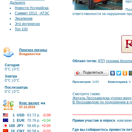
про
Дальнего
Новости Уссурийска
Пол
Саммит 2012 - АТЭС
ответственности за нарушение пр
Эксклюзив
Это интересно
Топ 100
Прогноз погоды
Владивосток
Облако тегов:
ДТП
техника безоп
Сегодня
0°C | 0°C
Поделиться…
Завтра
0°C | 0°C
Просмотров:
1165
Коментариев:
0
Послезавтра
0°C | 0°C
Смотрите также:
Житель Лесозаводска утопил жену,
В Лесозаводске по подозрению в 
на
Курс валют
07.12.2019
1
USD
:
63.72 р.
-0.09
1
EUR
:
70.76 р.
+0.04
Прими участие в опросе
, нам важ
100
JPY
:
58.66 р.
+0.05
Где вы собираетесь провести ле
10
CNY
:
90.58 р.
-0.03