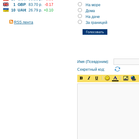
1
GBP
:
83.70 р.
-0.17
На море
10
UAH
:
26.79 р.
+0.10
Дома
На даче
RSS лента
За границей
Имя (Псевдоним):
Секретный код: