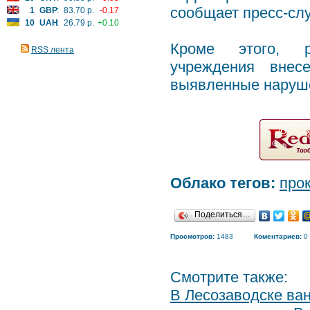
сообщает пресс-сл
1
GBP
:
83.70 р.
-0.17
10
UAH
:
26.79 р.
+0.10
Кроме этого, ру
RSS лента
учреждения внес
выявленные наруше
Облако тегов:
про
Поделиться…
Просмотров:
1483
Коментариев:
0
Смотрите также:
В Лесозаводске ва