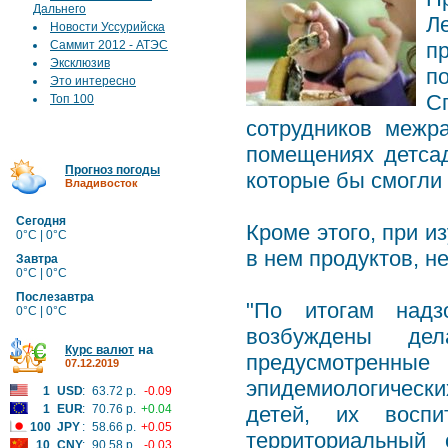
Дальнего
Л
Новости Уссурийска
Саммит 2012 - АТЭС
п
Эксклюзив
п
Это интересно
С
Топ 100
сотрудников межр
помещениях детса
Прогноз погоды
которые бы смогли 
Владивосток
Сегодня
Кроме этого, при и
0°C | 0°C
в нем продуктов, н
Завтра
0°C | 0°C
Послезавтра
"По итогам надз
0°C | 0°C
возбуждены дел
на
Курс валют
предусмотренные 
07.12.2019
эпидемиологически
1
USD
:
63.72 р.
-0.09
1
EUR
:
70.76 р.
+0.04
детей, их воспи
100
JPY
:
58.66 р.
+0.05
территориальный 
10
CNY
:
90.58 р.
-0.03