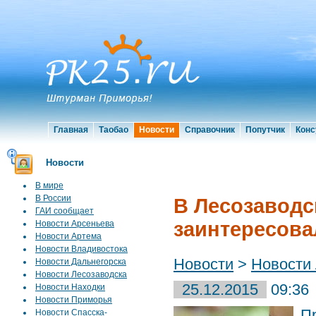
Главная
Таобао
Новости
Справочник
Попутчик
Конс
Новости
В мире
В России
В Лесозаводс
ГАИ сообщает
заинтересова
Новости Арсеньева
Новости Артема
Новости Владивостока
Новости
>
Новости
Новости Дальнегорска
Новости Лесозаводска
25.12.2015
09:36
Новости Находки
Новости Приморья
П
Новости Спасска-