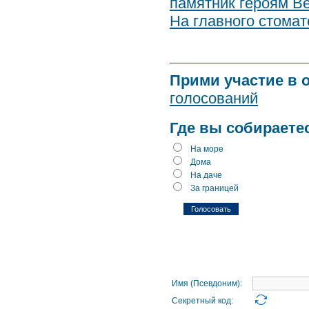
памятник героям В
На главного стомат
Прими участие в 
голосований
Где вы собираете
На море
Дома
На даче
За границей
Имя (Псевдоним):
Секретный код: