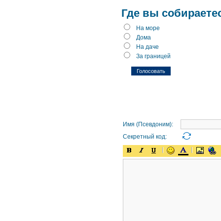
Где вы собираете
На море
Дома
На даче
За границей
Имя (Псевдоним):
Секретный код: