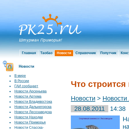
Главная
Таобао
Новости
Справочник
Попутчик
Конс
Новости
В мире
В России
Что строится
ГАИ сообщает
Новости Арсеньева
Новости Артема
Новости
>
Новости
Новости Владивостока
Новости Дальнегорска
28.08.2011
14:38
Новости Лесозаводска
Новости Находки
Н
Новости Приморья
н
Новости Спасска-