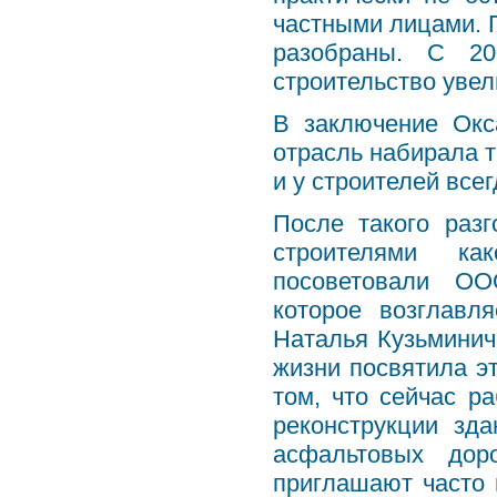
частными лицами. П
разобраны. С 20
строительство увели
В заключение Окс
отрасль набирала т
и у строителей все
После такого раз
строителями как
посоветовали ОО
которое возглавл
Наталья Кузьминич
жизни посвятила эт
том, что сейчас р
реконструкции зда
асфальтовых дор
приглашают часто 