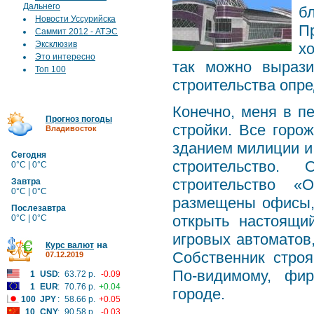
Дальнего
б
Новости Уссурийска
П
Саммит 2012 - АТЭС
Эксклюзив
х
Это интересно
так можно вырази
Топ 100
строительства опре
Конечно, меня в п
Прогноз погоды
стройки. Все горо
Владивосток
зданием милиции и 
Сегодня
строительство.
0°C | 0°C
строительство «
Завтра
0°C | 0°C
размещены офисы, 
Послезавтра
открыть настоящи
0°C | 0°C
игровых автоматов
на
Курс валют
Собственник строя
07.12.2019
По-видимому, фи
1
USD
:
63.72 р.
-0.09
1
EUR
:
70.76 р.
+0.04
городе.
100
JPY
:
58.66 р.
+0.05
10
CNY
:
90.58 р.
-0.03