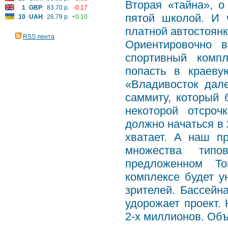
Вторая «тайна», о
1
GBP
:
83.70 р.
-0.17
пятой школой. И 
10
UAH
:
26.79 р.
+0.10
платной автостоянк
RSS лента
Ориентировочно 
спортивный компл
попасть в краеву
«Владивосток дале
саммиту, который 
некоторой отсроч
должно начаться в 
хватает. А наш п
множества типо
предложенном То
комплексе будет у
зрителей. Бассейна
удорожает проект. 
2-х миллионов. Объ