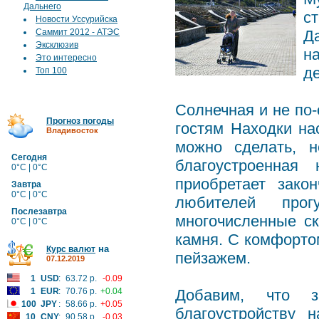
Дальнего
с
Новости Уссурийска
Саммит 2012 - АТЭС
Д
Эксклюзив
н
Это интересно
д
Топ 100
Солнечная и не по
Прогноз погоды
гостям Находки на
Владивосток
можно сделать, 
Сегодня
благоустроенная
0°C | 0°C
приобретает зако
Завтра
0°C | 0°C
любителей про
Послезавтра
многочисленные ск
0°C | 0°C
камня. С комфорто
на
Курс валют
пейзажем.
07.12.2019
1
USD
:
63.72 р.
-0.09
1
EUR
:
70.76 р.
+0.04
Добавим, что 
100
JPY
:
58.66 р.
+0.05
благоустройству 
10
CNY
:
90.58 р.
-0.03