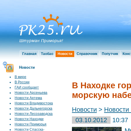
Главная
Таобао
Новости
Справочник
Попутчик
Конс
Новости
В мире
В России
В Находке го
ГАИ сообщает
морскую наб
Новости Арсеньева
Новости Артема
Новости Владивостока
Новости
>
Новости
Новости Дальнегорска
Новости Лесозаводска
03.10.2012
10:37
Новости Находки
Новости Приморья
М
Новости Спасска-