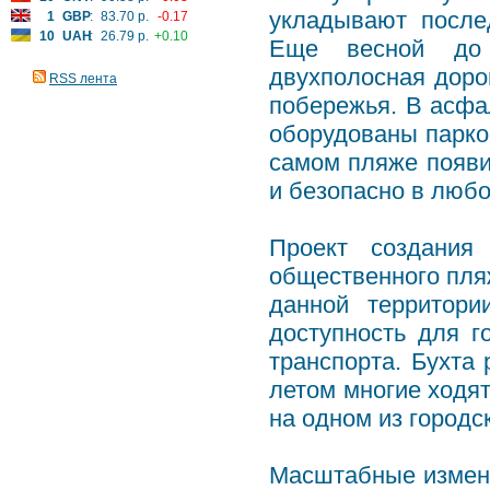
укладывают после
1
GBP
:
83.70 р.
-0.17
10
UAH
:
26.79 р.
+0.10
Еще весной до 
двухполосная доро
RSS лента
побережья. В асфа
оборудованы парков
самом пляже появи
и безопасно в любо
Проект создания
общественного пля
данной территори
доступность для г
транспорта. Бухта
летом многие ходя
на одном из город
Масштабные измене