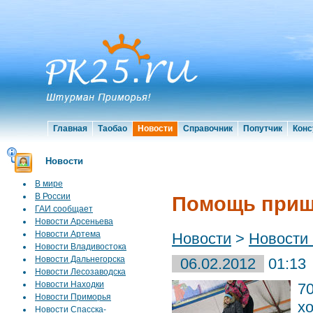
Главная
Таобао
Новости
Справочник
Попутчик
Конс
Новости
В мире
В России
Помощь приш
ГАИ сообщает
Новости Арсеньева
Новости Артема
Новости
>
Новости
Новости Владивостока
Новости Дальнегорска
06.02.2012
01:13
Новости Лесозаводска
Новости Находки
7
Новости Приморья
х
Новости Спасска-