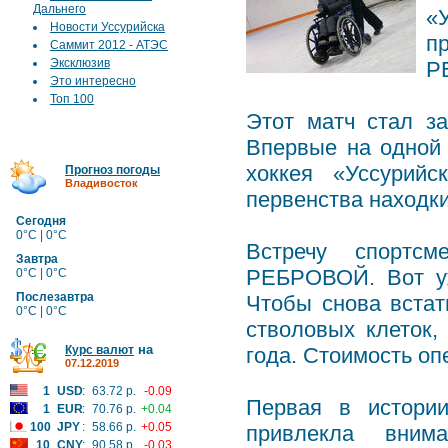
Дальнего
«
Новости Уссурийска
п
Саммит 2012 - АТЭС
Эксклюзив
Р
Это интересно
Топ 100
Этот матч стал з
Впервые на одной
хоккея «Уссурийс
Прогноз погоды
Владивосток
первенства находки
Сегодня
0°C | 0°C
Встречу спортсм
Завтра
РЕБРОВОЙ. Вот уж
0°C | 0°C
Послезавтра
Чтобы снова встат
0°C | 0°C
стволовых клеток,
на
Курс валют
года. Стоимость оп
07.12.2019
1
USD
:
63.72 р.
-0.09
Первая в истории
1
EUR
:
70.76 р.
+0.04
100
JPY
:
58.66 р.
+0.05
привлекла вним
10
CNY
:
90.58 р.
-0.03