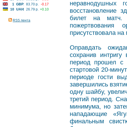
неравнодушных г
1
GBP
:
83.70 р.
-0.17
восстановление з
10
UAH
:
26.79 р.
+0.10
билет на матч.
RSS лента
пожертвования о
присутствовала на 
Оправдать ожида
сохранив интригу
период прошел с 
стартовой 20-минут
периоде гости вы
завершились взятие
одну шайбу, увели
третий период. Сн
минимума, но зате
нападающие «Ягу
финальным свист