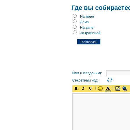
Где вы собираете
На море
Дома
На даче
За границей
Имя (Псевдоним):
Секретный код: