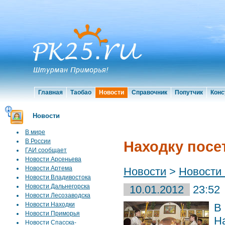
Главная
Таобао
Новости
Справочник
Попутчик
Конс
Новости
В мире
В России
Находку посе
ГАИ сообщает
Новости Арсеньева
Новости Артема
Новости
>
Новости
Новости Владивостока
Новости Дальнегорска
10.01.2012
23:52
Новости Лесозаводска
Новости Находки
В
Новости Приморья
Н
Новости Спасска-