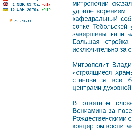
митрополии сказа
1
GBP
:
83.70 р.
-0.17
удовлетворением
10
UAH
:
26.79 р.
+0.10
кафедральный соб
RSS лента
сопке Тобольской 
завершены капита
Большая стройка
исключительно за с
Митрополит Влади
«строящиеся храм
становится все 
центрами духовной
В ответном слов
Вениамина за посе
Рождественскими с
концертом воспита