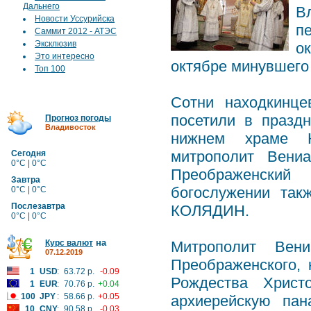
Дальнего
В
Новости Уссурийска
п
Саммит 2012 - АТЭС
Эксклюзив
о
Это интересно
октябре минувшего 
Топ 100
Сотни находкинце
посетили в празд
Прогноз погоды
Владивосток
нижнем храме К
митрополит Вени
Сегодня
0°C | 0°C
Преображенский
Завтра
богослужении так
0°C | 0°C
Послезавтра
КОЛЯДИН.
0°C | 0°C
на
Курс валют
Митрополит Вени
07.12.2019
Преображенского,
1
USD
:
63.72 р.
-0.09
Рождества Христ
1
EUR
:
70.76 р.
+0.04
100
JPY
:
58.66 р.
+0.05
архиерейскую пан
10
CNY
:
90.58 р.
-0.03