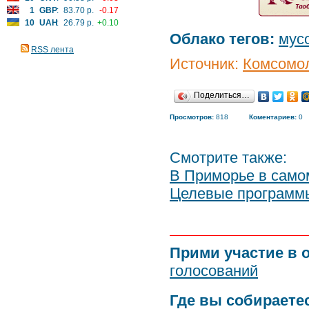
1
GBP
:
83.70 р.
-0.17
10
UAH
:
26.79 р.
+0.10
Облако тегов:
мус
RSS лента
Источник:
Комсомол
Поделиться…
Просмотров:
818
Коментариев:
0
Смотрите также:
В Приморье в само
Целевые программы
Прими участие в 
голосований
Где вы собираете