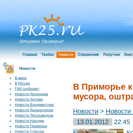
Главная
Таобао
Новости
Справочник
Попутчик
Конс
Новости
В мире
В России
В Приморье 
ГАИ сообщает
мусора, оштр
Новости Арсеньева
Новости Артема
Новости Владивостока
Новости
>
Новости
Новости Дальнегорска
Новости Лесозаводска
13.01.2012
22:45
Новости Находки
Новости Приморья
К
Новости Спасска-