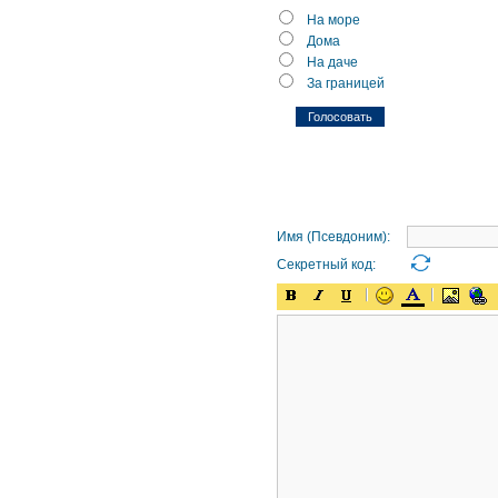
На море
Дома
На даче
За границей
Имя (Псевдоним):
Секретный код: