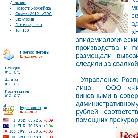
Дальнего
м
Новости Уссурийска
Саммит 2012 - АТЭС
с
Эксклюзив
а
Это интересно
«
Топ 100
эпидемиологичес
производства и п
Прогноз погоды
размещали вывоз
Владивосток
следили за свалкой
Сегодня
0°C | 0°C
- Управление Рос
Завтра
0°C | 0°C
лицо - ООО «Чис
Послезавтра
виновными в совер
0°C | 0°C
административному
на
Курс валют
рублей соответст
07.12.2019
помощник прокурор
1
USD
:
63.72 р.
-0.09
1
EUR
:
70.76 р.
+0.04
100
JPY
:
58.66 р.
+0.05
10
CNY
:
90.58 р.
-0.03