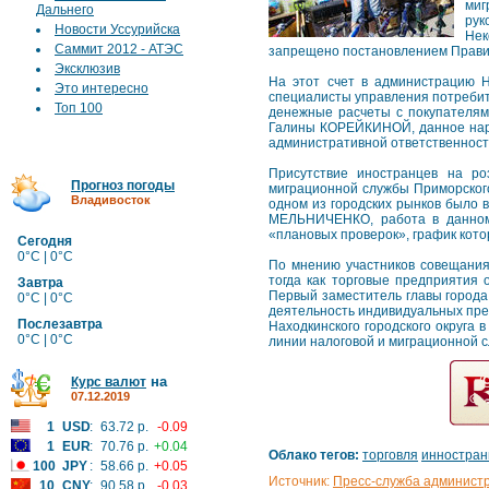
миг
Дальнего
рук
Новости Уссурийска
Нек
Саммит 2012 - АТЭС
запрещено постановлением Правит
Эксклюзив
На этот счет в администрацию 
Это интересно
специалисты управления потребит
Топ 100
денежные расчеты с покупателям
Галины КОРЕЙКИНОЙ, данное нару
административной ответственности
Присутствие иностранцев на ро
Прогноз погоды
миграционной службы Приморского
Владивосток
одном из городских рынков было 
МЕЛЬНИЧЕНКО, работа в данном 
«плановых проверок», график кото
Сегодня
0°C | 0°C
По мнению участников совещания
тогда как торговые предприятия
Завтра
Первый заместитель главы город
0°C | 0°C
деятельность индивидуальных пре
Послезавтра
Находкинского городского округа 
0°C | 0°C
линии налоговой и миграционной с
на
Курс валют
07.12.2019
1
USD
:
63.72 р.
-0.09
1
EUR
:
70.76 р.
+0.04
Облако тегов:
торговля
инностра
100
JPY
:
58.66 р.
+0.05
Источник:
Пресс-служба админист
10
CNY
:
90.58 р.
-0.03