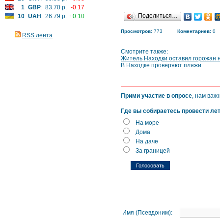
1
GBP
:
83.70 р.
-0.17
Поделиться…
10
UAH
:
26.79 р.
+0.10
Просмотров:
773
Коментариев:
0
RSS лента
Смотрите также:
Житель Находки оставил горожан 
В Находке проверяют пляжи
Прими участие в опросе
, нам важ
Где вы собираетесь провести ле
На море
Дома
На даче
За границей
Имя (Псевдоним):