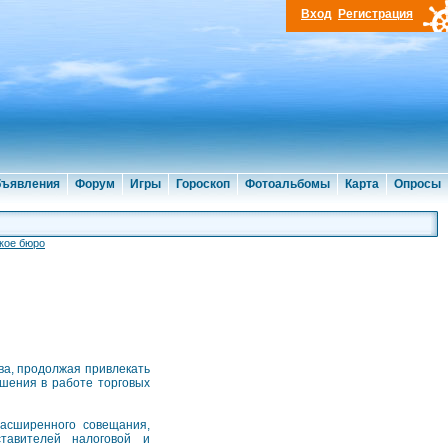
Вход
Регистрация
ъявления
Форум
Игры
Гороскоп
Фотоальбомы
Карта
Опросы
кое бюро
ва, продолжая привлекать
ушения в работе торговых
асширенного совещания,
тавителей налоговой и