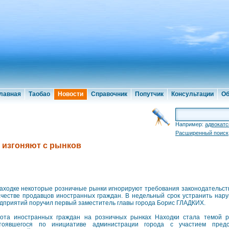
лавная
Таобао
Новости
Справочник
Попутчик
Консультации
Об
Например:
адвокатс
Расширенный поиск
 изгоняют с рынков
аходке некоторые розничные рынки игнорируют требования законодательст
ачестве продавцов иностранных граждан. В недельный срок устранить нар
дприятий поручил первый заместитель главы города Борис ГЛАДКИХ.
ота иностранных граждан на розничных рынках Находки стала темой р
тоявшегося по инициативе администрации города с участием предс