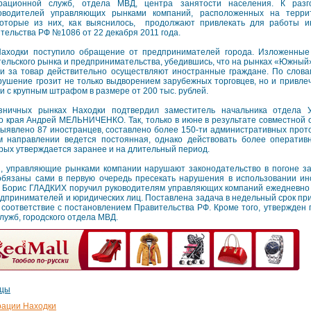
рационной служб, отдела МВД, центра занятости населения. К разг
оводителей управляющих рынками компаний, расположенных на террито
оторые из них, как выяснилось, продолжают привлекать для работы и
ельства РФ №1086 от 22 декабря 2011 года.
Находки поступило обращение от предпринимателей города. Изложенные
ельского рынка и предпринимательства, убедившись, что на рынках «Южный»
и за товар действительно осуществляют иностранные граждане. По слова
шение грозит не только выдворением зарубежных торговцев, но и привлеч
 с крупным штрафом в размере от 200 тыс. рублей.
зничных рынках Находки подтвердил заместитель начальника отдела 
 края Андрей МЕЛЬНИЧЕНКО. Так, только в июне в результате совместной
выявлено 87 иностранцев, составлено более 150-ти административных прот
направлении ведется постоянная, однако действовать более оперативн
рых утверждается заранее и на длительный период.
, управляющие рынками компании нарушают законодательство в погоне з
 обязаны сами в первую очередь пресекать нарушения в использовании ин
а Борис ГЛАДКИХ поручил руководителям управляющих компаний ежедневно 
дпринимателей и юридических лиц. Поставлена задача в недельный срок при
в соответствие с постановлением Правительства РФ. Кроме того, утвержден
лужб, городского отдела МВД.
нцы
рации Находки