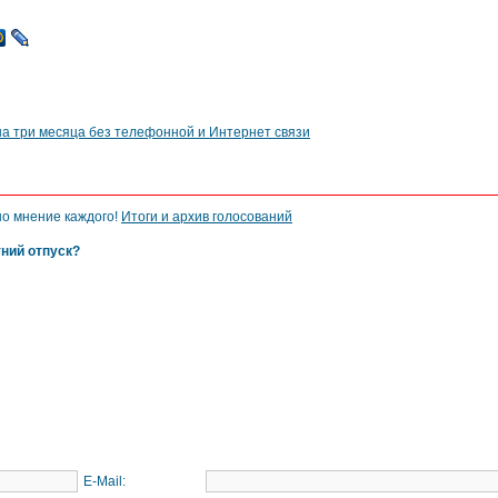
на три месяца без телефонной и Интернет связи
но мнение каждого!
Итоги и архив голосований
тний отпуск?
E-Mail: