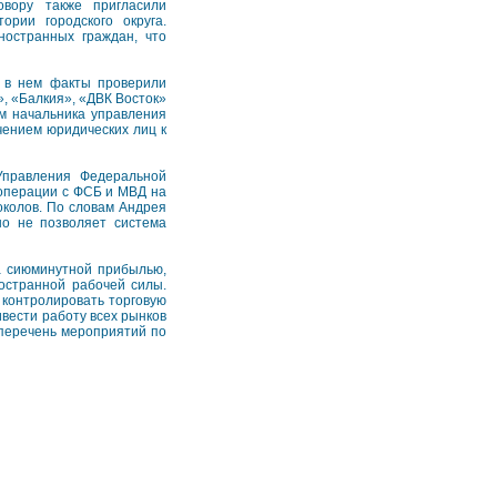
овору также пригласили
рии городского округа.
ностранных граждан, что
 в нем факты проверили
, «Балкия», «ДВК Восток»
м начальника управления
ением юридических лиц к
Управления Федеральной
 операции с ФСБ и МВД на
околов. По словам Андрея
о не позволяет система
а сиюминутной прибылью,
остранной рабочей силы.
контролировать торговую
вести работу всех рынков
 перечень мероприятий по