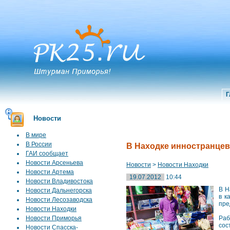
Г
Новости
В мире
В России
В Находке инностранцев
ГАИ сообщает
Новости Арсеньева
Новости
>
Новости Находки
Новости Артема
19.07.2012
10:44
Новости Владивостока
В Н
Новости Дальнегорска
в к
Новости Лесозаводска
пре
Новости Находки
Новости Приморья
Раб
сос
Новости Спасска-