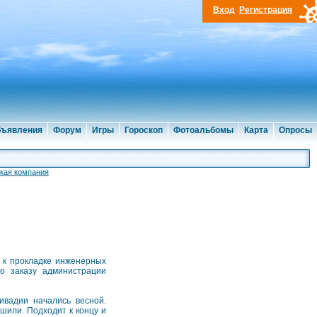
Вход
Регистрация
ъявления
Форум
Игры
Гороскоп
Фотоальбомы
Карта
Опросы
кая компания
 к прокладке инженерных
по заказу администрации
ивадии начались весной.
или. Подходит к концу и