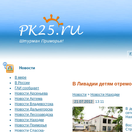
Г
Новости
В мире
В России
В Ливадии детям отремо
ГАИ сообщает
Новости Арсеньева
Новости
>
Новости Находки
Новости Артема
21.07.2012
13:11
Новости Владивостока
В д
Новости Дальнегорска
сет
Новости Лесозаводска
Нах
Новости Находки
Новости Приморья
Вос
Стр
Новости Спасска-