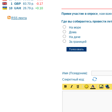
1
GBP
:
83.70 р.
-0.17
10
UAH
:
26.79 р.
+0.10
Прими участие в опросе
, нам важ
RSS лента
Где вы собираетесь провести ле
На море
Дома
На даче
За границей
Имя (Псевдоним):
Секретный код: