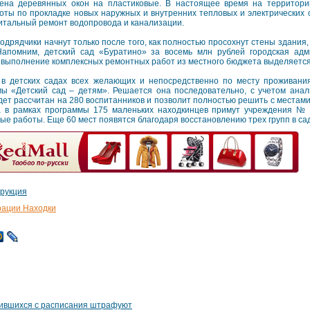
ена деревянных окон на пластиковые. В настоящее время на территори
оты по прокладке новых наружных и внутренних тепловых и электрических 
итальный ремонт водопровода и канализации.
рядчики начнут только после того, как полностью просохнут стены здания, 
Напомним, детский сад «Буратино» за восемь млн рублей городская ад
 выполнение комплексных ремонтных работ из местного бюджета выделяется 
в детских садах всех желающих и непосредственно по месту проживани
ы «Детский сад – детям». Решается она последовательно, с учетом анал
дет рассчитан на 280 воспитанников и позволит полностью решить с местами
ода в рамках программы 175 маленьких находкинцев примут учреждения №
е работы. Еще 60 мест появятся благодаря восстановлению трех групп в сад
трукция
рации Находки
бившихся с расписания штрафуют