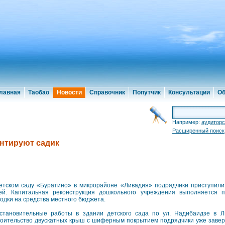
лавная
Таобао
Новости
Справочник
Попутчик
Консультации
Об
Например:
аудиторс
Расширенный поиск
нтируют садик
етском саду «Буратино» в микрорайоне «Ливадия» подрядчики приступили
ей. Капитальная реконструкция дошкольного учреждения выполняется 
одки на средства местного бюджета.
становительные работы в здании детского сада по ул. Надибаидзе в Л
оительство двускатных крыш с шиферным покрытием подрядчики уже заверш