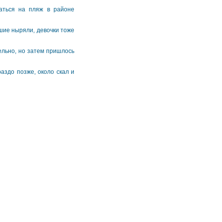
паться на пляж в районе
ршие ныряли, девочки тоже
тельно, но затем пришлось
аздо позже, около скал и