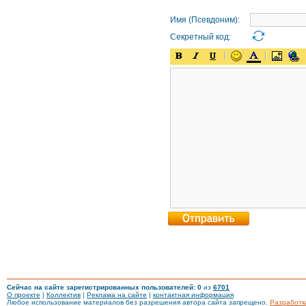
Имя (Псевдоним):
Секретный код:
Сейчас на сайте зарегистрированных пользователей: 0
из
6701
О проекте
|
Коллектив
|
Реклама на сайте
|
контактная информация
Любое использование материалов без разрешения автора сайта запрещено.
Разработк