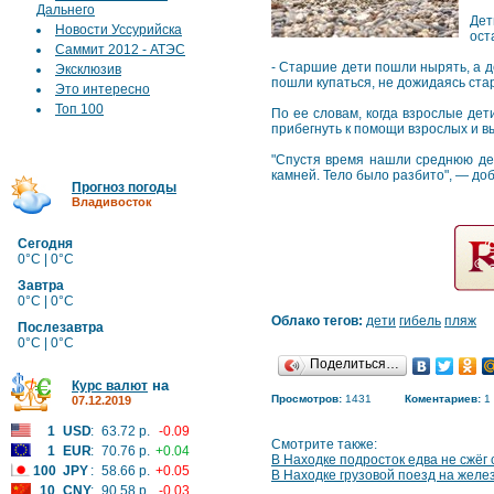
Дальнего
Дет
Новости Уссурийска
ост
Саммит 2012 - АТЭС
- Старшие дети пошли нырять, а д
Эксклюзив
пошли купаться, не дожидаясь ст
Это интересно
Топ 100
По ее словам, когда взрослые дет
прибегнуть к помощи взрослых и в
"Спустя время нашли среднюю дев
камней. Тело было разбито", — до
Прогноз погоды
Владивосток
Сегодня
0°C | 0°C
Завтра
0°C | 0°C
Облако тегов:
дети
гибель
пляж
Послезавтра
0°C | 0°C
Поделиться…
на
Курс валют
Просмотров:
1431
Коментариев:
1
07.12.2019
1
USD
:
63.72 р.
-0.09
Смотрите также:
1
EUR
:
70.76 р.
+0.04
В Находке подросток едва не сжёг 
100
JPY
:
58.66 р.
+0.05
В Находке грузовой поезд на желе
10
CNY
:
90.58 р.
-0.03