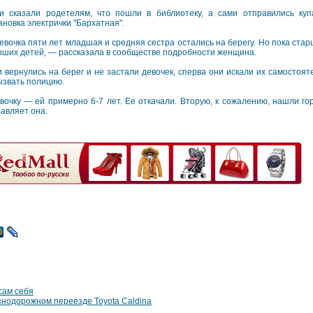
и сказали родетелям, что пошли в библиотеку, а сами отправились ку
ановка электрички "Бархатная".
евочка пяти лет младшая и средняя сестра остались на берегу. Но пока ста
арших детей, — рассказала в сообществе подробности женщина.
и вернулись на берег и не застали девочек, сперва они искали их самостоя
ызвать полицию.
очку — ей примерно 6-7 лет. Ее откачали. Вторую, к сожалению, нашли гор
бавляет она.
сам себя
знодорожном переезде Toyota Caldina