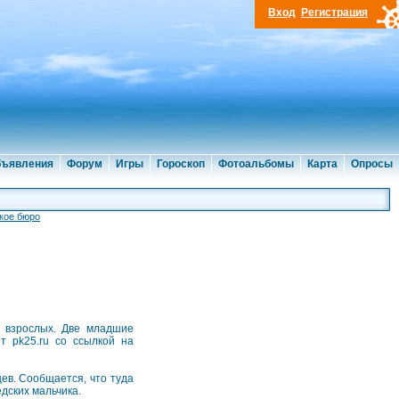
Вход
Регистрация
ъявления
Форум
Игры
Гороскоп
Фотоальбомы
Карта
Опросы
кое бюро
я взрослых. Две младшие
т pk25.ru со ссылкой на
ев. Сообщается, что туда
дских мальчика.