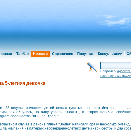
лавная
Таобао
Новости
Справочник
Попутчик
Консультации
Об
Например:
адвокатс
Расширенный поиск
а 5-летняя девочка
м, 23 августа, компания детей пошла купаться на пляж без разрешени
очки захлебнулись, но одну успели откачать, а вторая погибла, сообщае
tagram-сообщество "ДПС-Контроль".
есчастном случае в районе пляжа "Волна" написали сразу несколько очевидц
шла компания из пятерых несовершеннолетних детей - три сестры и два сосе