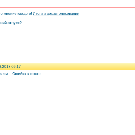
но мнение каждого!
Итоги и архив голосований
тний отпуск?
8.2017 09:17
лям.... Ошибка в тексте