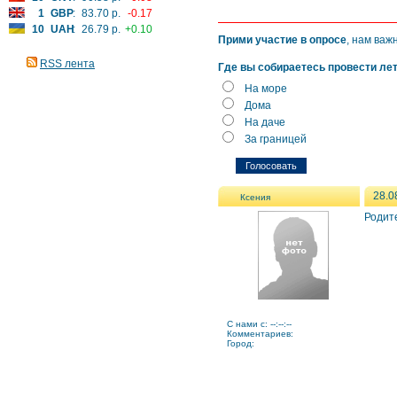
1
GBP
:
83.70 р.
-0.17
10
UAH
:
26.79 р.
+0.10
Прими участие в опросе
, нам важ
RSS лента
Где вы собираетесь провести ле
На море
Дома
На даче
За границей
28.0
Ксения
Родите
C нами с: --:--:--
Комментариев:
Город: