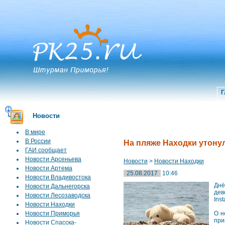
Г
Новости
В мире
В России
На пляже Находки утонул
ГАИ сообщает
Новости Арсеньева
Новости
>
Новости Находки
Новости Артема
25.08.2017
10:46
Новости Владивостока
Днё
Новости Дальнегорска
дев
Новости Лесозаводска
Ins
Новости Находки
Новости Приморья
О н
при
Новости Спасска-