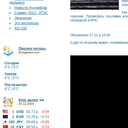
при
Дальнего
пло
Новости Уссурийска
Как
Саммит 2012 - АТЭС
горение. Провелась проливка ко
Эксклюзив
сообщили в МЧС.
Это интересно
Топ 100
Обновлено 27.11 в 15:00
Судя по второму видео, появившему
Прогноз погоды
Владивосток
Сегодня
0°C | 0°C
Завтра
0°C | 0°C
Послезавтра
0°C | 0°C
на
Курс валют
07.12.2019
1
USD
:
63.72 р.
-0.09
1
EUR
:
70.76 р.
+0.04
100
JPY
:
58.66 р.
+0.05
10
CNY
:
90.58 р.
-0.03