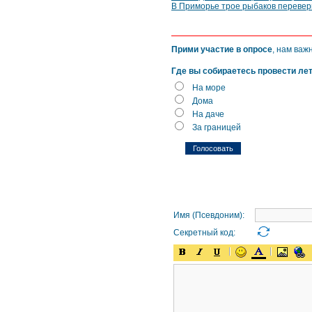
В Приморье трое рыбаков переверн
Прими участие в опросе
, нам важ
Где вы собираетесь провести ле
На море
Дома
На даче
За границей
Имя (Псевдоним):
Секретный код: