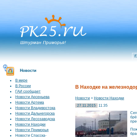
Г
Новости
В мире
В России
В Находке на железнодо
ГАИ сообщает
Новости Арсеньева
Новости
>
Новости Находки
Новости Артема
27.11.2015
11:35
Новости Владивостока
Сег
Новости Дальнегорска
брё
Новости Лесозаводска
пре
Новости Находки
Пож
Новости Приморья
бра
Новости Спасска-