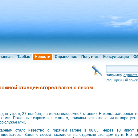
лавная
Таобао
Новости
Справочник
Попутчик
Консультации
Об
Например:
адвокатс
Расширенный поиск
рожной станции сгорел вагон с лесом
одня утром, 27 ноября, на железнодорожной станции Находка загорелся т
внами. Пожарные справились с огнём, причины возникновения пожара уста
сс-службе МЧС.
арным стало известно о горячем вагоне в 08.03. Через 10 минут 
ндмейстеры. Вагон с лесом находился на отдельно стоящем пути. Его при