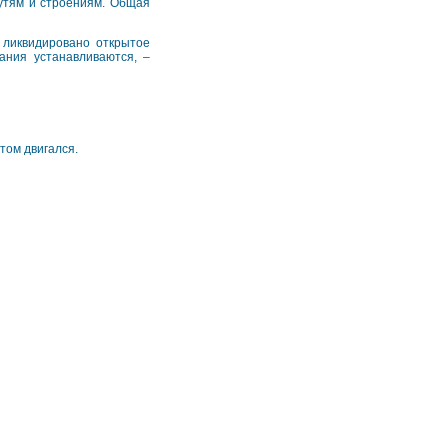
путям и строениям. Общая
 ликвидировано открытое
ания устанавливаются, –
этом двигался.