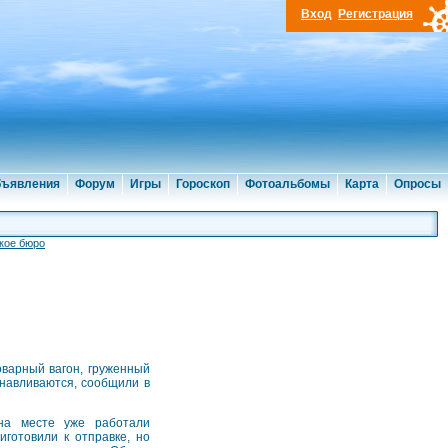
Вход
Регистрация
ъявления
Форум
Игры
Гороскоп
Фотоальбомы
Карта
Опросы
кое бюро
оварный вагон, груженный
навливаются, сообщили в
на месте уже работали
готовили к отправке, но