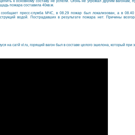
цепить к основному составу не успели. Огонь не угрожал другим вагонам, 
щадь пожара составила 40кв.м.
 сообщает пресс-служба МЧС, в 08.29 пожар был локализован, а в 08.40
нструкций водой. Пострадавших в результате пожара нет. Причины возгор
ся на сатй vl.ru, горящий вагон был в составе целого эшелона, который при 