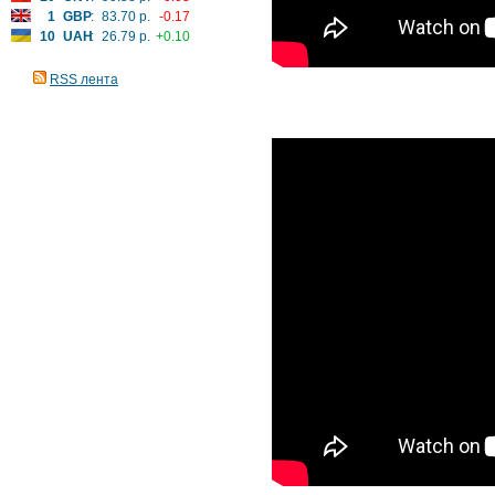
1
GBP
:
83.70 р.
-0.17
10
UAH
:
26.79 р.
+0.10
RSS лента