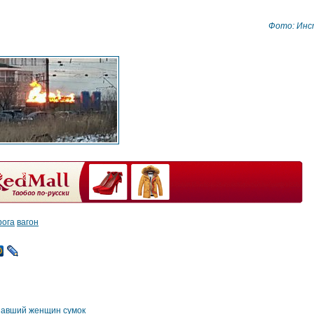
Фото: Инс
рога
вагон
шавший женщин сумок