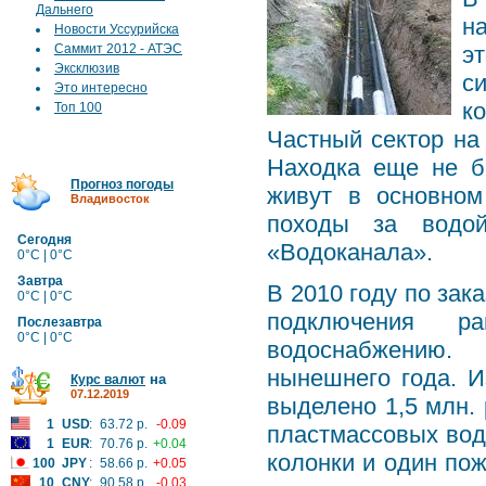
Дальнего
н
Новости Уссурийска
Саммит 2012 - АТЭС
э
Эксклюзив
с
Это интересно
к
Топ 100
Частный сектор на 
Находка еще не б
Прогноз погоды
живут в основно
Владивосток
походы за водо
Сегодня
«Водоканала».
0°C | 0°C
Завтра
В 2010 году по зак
0°C | 0°C
подключения р
Послезавтра
0°C | 0°C
водоснабжению.
нынешнего года. И
на
Курс валют
07.12.2019
выделено 1,5 млн. 
1
USD
:
63.72 р.
-0.09
пластмассовых вод
1
EUR
:
70.76 р.
+0.04
колонки и один по
100
JPY
:
58.66 р.
+0.05
10
CNY
:
90.58 р.
-0.03