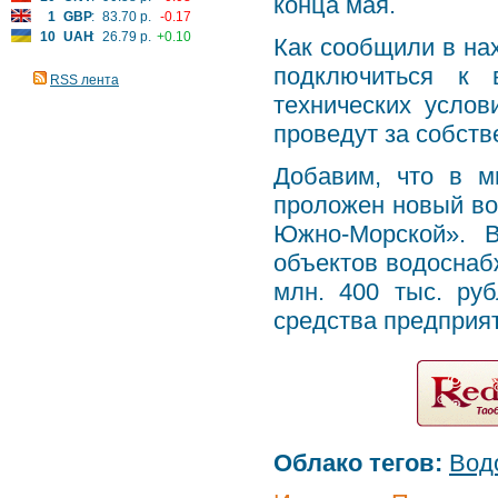
конца мая.
1
GBP
:
83.70 р.
-0.17
10
UAH
:
26.79 р.
+0.10
Как сообщили в на
подключиться к 
RSS лента
технических усло
проведут за собств
Добавим, что в м
проложен новый во
Южно-Морской». В
объектов водоснаб
млн. 400 тыс. ру
средства предприя
Облако тегов:
Вод