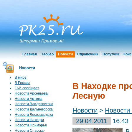
Главная
Таобао
Новости
Справочник
Попутчик
Конс
Новости
В мире
В России
В Находке пр
ГАИ сообщает
Лесную
Новости Арсеньева
Новости Артема
Новости Владивостока
Новости
>
Новости
Новости Дальнегорска
Новости Лесозаводска
29.04.2011
16:43
Новости Находки
Новости Приморья
В
Новости Спасска-