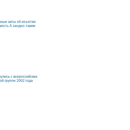
жные акты об изъятии
мость А заодно таким
улись с всероссийских
й группе 2002 года