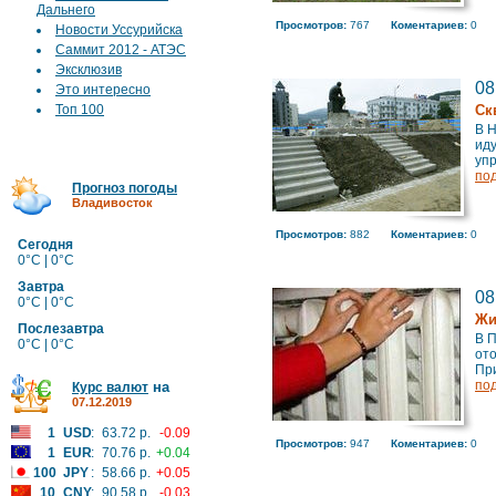
Дальнего
Просмотров:
767
Коментариев:
0
Новости Уссурийска
Саммит 2012 - АТЭС
Эксклюзив
08
Это интересно
Топ 100
Ск
В Н
иду
упр
по
Прогноз погоды
Владивосток
Просмотров:
882
Коментариев:
0
Сегодня
0°C | 0°C
Завтра
08
0°C | 0°C
Жи
Послезавтра
В П
0°C | 0°C
ото
При
по
на
Курс валют
07.12.2019
1
USD
:
63.72 р.
-0.09
Просмотров:
947
Коментариев:
0
1
EUR
:
70.76 р.
+0.04
100
JPY
:
58.66 р.
+0.05
10
CNY
:
90.58 р.
-0.03