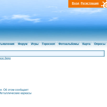
Вход
Регистрация
ъявления
Форум
Игры
Гороскоп
Фотоальбомы
Карта
Опросы
кое бюро
е. Об этом сообщает
Металлические каркасы