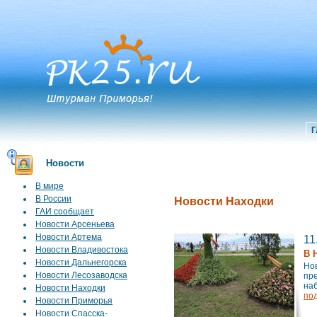
Г
Новости
В мире
В России
Новости Находки
ГАИ сообщает
Новости Арсеньева
Новости Артема
11
Новости Владивостока
В 
Новости Дальнегорска
Но
Новости Лесозаводска
пр
наб
Новости Находки
по
Новости Приморья
Новости Спасска-