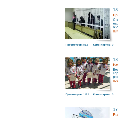
18
Пр
Стр
нар
обр
по
Просмотров:
812
Коментариев:
0
18
На
Во
сор
рож
по
Просмотров:
1112
Коментариев:
0
17
Ры