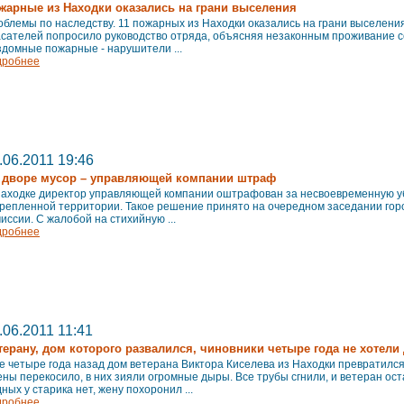
жарные из Находки оказались на грани выселения
блемы по наследству. 11 пожарных из Находки оказались на грани выселени
сателей попросило руководство отряда, объясняя незаконным проживание се
домные пожарные - нарушители ...
дробнее
.06.2011 19:46
 дворе мусор – управляющей компании штраф
Находке директор управляющей компании оштрафован за несвоевременную у
крепленной территории. Такое решение принято на очередном заседании го
иссии. С жалобой на стихийную ...
дробнее
.06.2011 11:41
терану, дом которого развалился, чиновники четыре года не хотели
 четыре года назад дом ветерана Виктора Киселева из Находки превратился
ны перекосило, в них зияли огромные дыры. Все трубы сгнили, и ветеран ост
ных у старика нет, жену похоронил ...
дробнее