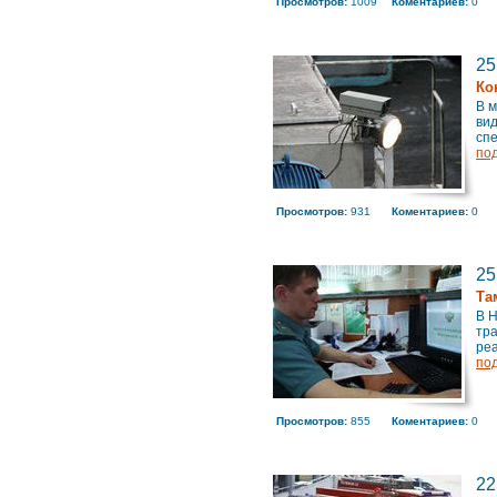
Просмотров:
1009
Коментариев:
0
25
Ко
В 
ви
спе
по
Просмотров:
931
Коментариев:
0
25
Та
В 
тра
реа
по
Просмотров:
855
Коментариев:
0
22