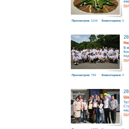
еже
по
Просмотров:
1104
Коментариев:
0
28
На
В 
Ко
под
по
Просмотров:
793
Коментариев:
0
28
Шк
Та
Ст
нац
по