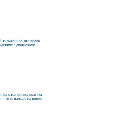
. И выяснила, что права
ждениях с диагнозами
я тело малого полосатика
я – чуть дальше на пляже