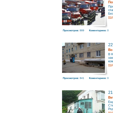
По
Про
спа
Без
по
Просмотров:
889
Коментариев:
0
22
Во
В 
за
ком
по
Просмотров:
841
Коментариев:
0
21
Ве
Еще
Сте
Род
по