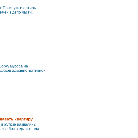
я. Покинуть квартиры
мей в депо части.
борку мусора на
родской административной
 давать квартиру
 в жуткие развалины.
ался без воды и тепла.