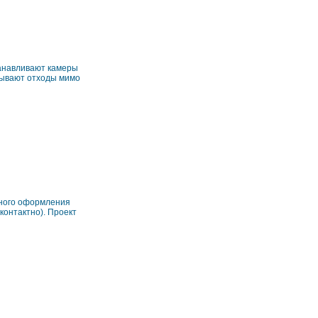
танавливают камеры
сывают отходы мимо
ьного оформления
контактно). Проект