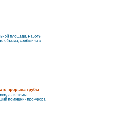
альной площади. Работы
го объема, сообщили в
тате прорыва трубы
ровода системы
арший помощник прокурора