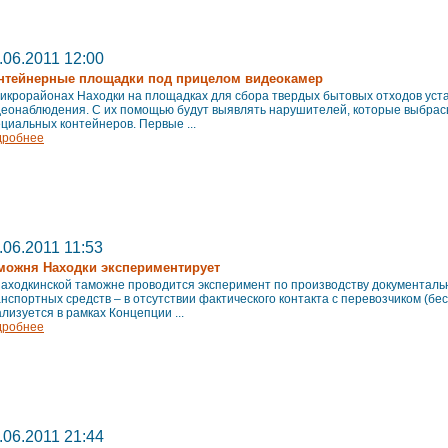
.06.2011 12:00
нтейнерные площадки под прицелом видеокамер
микрорайонах Находки на площадках для сбора твердых бытовых отходов ус
деонаблюдения. С их помощью будут выявлять нарушителей, которые выбра
циальных контейнеров. Первые ...
дробнее
.06.2011 11:53
можня Находки экспериментирует
Находкинской таможне проводится эксперимент по производству документал
нспортных средств – в отсутствии фактического контакта с перевозчиком (бес
лизуется в рамках Концепции ...
дробнее
.06.2011 21:44