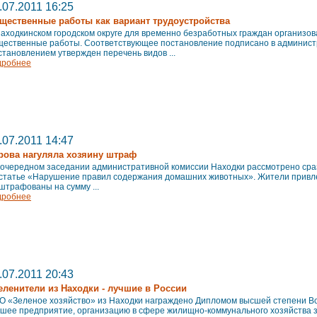
.07.2011 16:25
щественные работы как вариант трудоустройства
Находкинском городском округе для временно безработных граждан организ
щественные работы. Соответствующее постановление подписано в админист
тановлением утвержден перечень видов ...
дробнее
.07.2011 14:47
рова нагуляла хозяину штраф
 очередном заседании административной комиссии Находки рассмотрено сраз
 статье «Нарушение правил содержания домашних животных». Жители привле
штрафованы на сумму ...
дробнее
.07.2011 20:43
еленители из Находки - лучшие в России
О «Зеленое хозяйство» из Находки награждено Дипломом высшей степени Вс
шее предприятие, организацию в сфере жилищно-коммунального хозяйства за