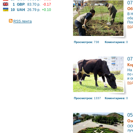
07
1
GBP
:
83.70 р.
-0.17
Об
10
UAH
:
26.79 р.
+0.10
В 
об
RSS лента
Пос
по
Просмотров:
738
Коментариев:
0
07
Ко
На
по
и о
по
Просмотров:
1337
Коментариев:
0
05
Оз
ОО
луч