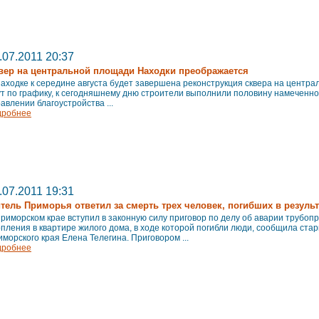
.07.2011 20:37
вер на центральной площади Находки преображается
аходке к середине августа будет завершена реконструкция сквера на центр
т по графику, к сегодняшнему дню строители выполнили половину намеченно
авлении благоустройства ...
дробнее
.07.2011 19:31
тель Приморья ответил за смерть трех человек, погибших в резуль
риморском крае вступил в законную силу приговор по делу об аварии трубоп
пления в квартире жилого дома, в ходе которой погибли люди, сообщила ст
морского края Елена Телегина. Приговором ...
дробнее