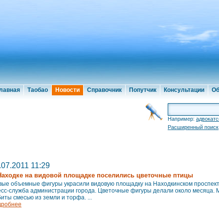
лавная
Таобао
Новости
Справочник
Попутчик
Консультации
Об
Например:
адвокатс
Расширенный поиск
.07.2011 11:29
Находке на видовой площадке поселились цветочные птицы
вые объемные фигуры украсили видовую площадку на Находкинском проспект
есс-служба администрации города. Цветочные фигуры делали около месяца. 
иты смесью из земли и торфа. ...
дробнее