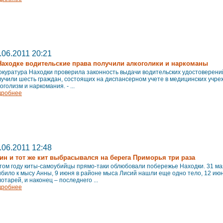
.06.2011 20:21
Находке водительские права получили алкоголики и наркоманы
куратура Находки проверила законность выдачи водительских удостоверений
учили шесть граждан, состоящих на диспансерном учете в медицинских учре
оголизм и наркомания. - ...
дробнее
.06.2011 12:48
ин и тот же кит выбрасывался на берега Приморья три раза
том году киты-самоубийцы прямо-таки облюбовали побережье Находки. 31 ма
било к мысу Анны, 9 июня в районе мыса Лисий нашли еще одно тело, 12 июн
отарей, и наконец – последнего ...
дробнее