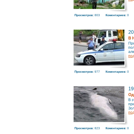
Просмотров:
803
Коментариев:
0
20
В 
Про
пол
алк
по
Просмотров:
977
Коментариев:
0
19
Од
В э
при
Зол
по
Просмотров:
823
Коментариев:
0