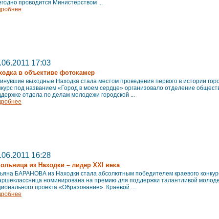
годно проводится Министерством ...
дробнее
.06.2011 17:03
ходка в объективе фотокамер
минувшие выходные Находка стала местом проведения первого в истории го
нкурс под названием «Город в моем сердце» организовало отделение общест
держке отдела по делам молодежи городской ...
дробнее
.06.2011 16:28
ольница из Находки – лидер XXI века
тьяна БАРАНОВА из Находки стала абсолютным победителем краевого конкурс
аршеклассница номинирована на премию для поддержки талантливой молоде
ионального проекта «Образование». Краевой ...
дробнее