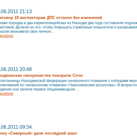
.06.2011 21:13
иговор 18 инспекторам ДПС остался без изменений
ажи порядка и два наркополицейских из Находки два года составляли подло
котиков. Делали он это, чтобы повышать служебные показатели и раскрывае
азом экономили свое личное ...
дробнее
.06.2011 20:48
ходкинские синхронистки покорили Сочи
спитанницы Находкинской федерации синхронного плавания с победами верн
евнований по синхронному плаванию «Черноморская русалочка». В возрастно
дения они заняли первое общекомандное ...
дробнее
.06.2011 09:34
нку «Северный» дали последний шанс