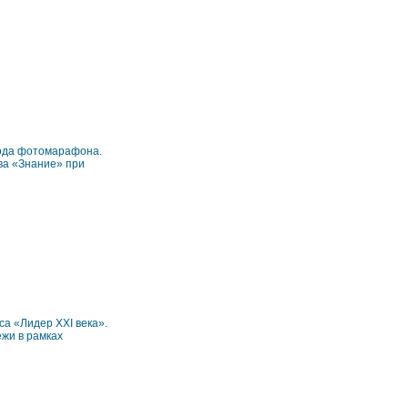
рода фотомарафона.
ва «Знание» при
а «Лидер XXI века».
жи в рамках