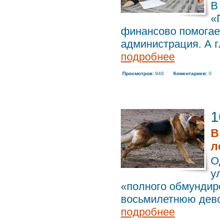
В
«
финансово помогае
администрация. А г
подробнее
Просмотров:
946
Коментариев:
0
1
В
л
О
у
«полного обмундиро
восьмилетнюю девоч
подробнее