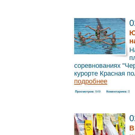
0
Ю
н
Н
п
соревнованиях "Че
курорте Красная по
подробнее
Просмотров:
849
Коментариев:
0
0
В