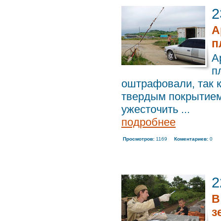
2
А
п
А
п
оштрафовали, так к
твердым покрытием
ужесточить ...
подробнее
Просмотров:
1169
Коментариев:
0
2
В
з