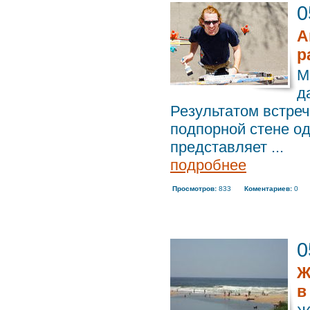
0
А
р
М
д
Результатом встреч
подпорной стене од
представляет ...
подробнее
Просмотров:
833
Коментариев:
0
0
Ж
в