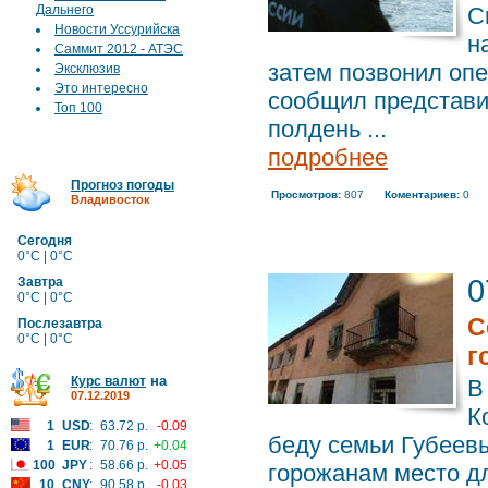
Дальнего
С
Новости Уссурийска
н
Саммит 2012 - АТЭС
затем позвонил опе
Эксклюзив
Это интересно
сообщил представи
Топ 100
полдень ...
подробнее
Прогноз погоды
Просмотров:
807
Коментариев:
0
Владивосток
Сегодня
0°C | 0°C
0
Завтра
0°C | 0°C
С
Послезавтра
0°C | 0°C
г
на
Курс валют
В
07.12.2019
К
1
USD
:
63.72 р.
-0.09
беду семьи Губеевы
1
EUR
:
70.76 р.
+0.04
100
JPY
:
58.66 р.
+0.05
горожанам место д
10
CNY
:
90.58 р.
-0.03