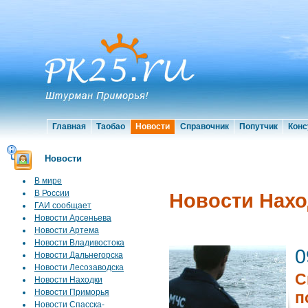
Главная
Таобао
Новости
Справочник
Попутчик
Конс
Новости
В мире
В России
Новости Нахо
ГАИ сообщает
Новости Арсеньева
Новости Артема
Новости Владивостока
0
Новости Дальнегорска
Новости Лесозаводска
С
Новости Находки
Новости Приморья
п
Новости Спасска-