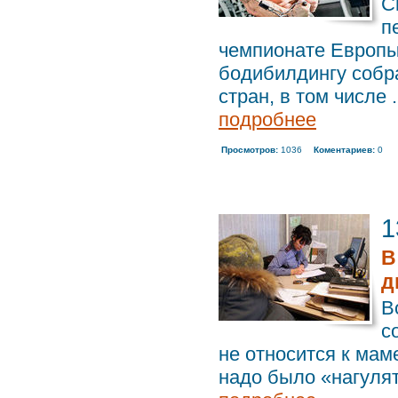
С
п
чемпионате Европы
бодибилдингу собр
стран, в том числе .
подробнее
Просмотров:
1036
Коментариев:
0
1
В
д
В
с
не относится к мам
надо было «нагулять