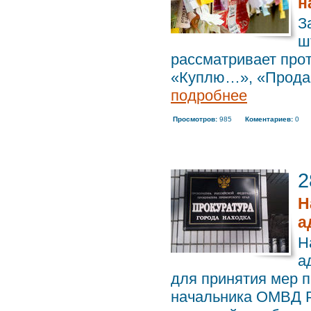
н
З
ш
рассматривает про
«Куплю…», «Прода
подробнее
Просмотров:
985
Коментариев:
0
2
Н
а
Н
а
для принятия мер п
начальника ОМВД Р