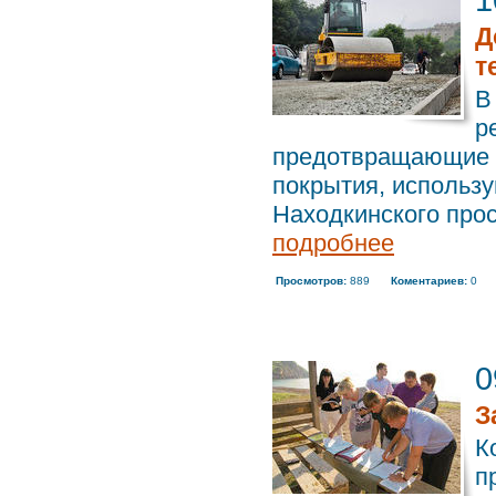
1
Д
т
В
р
предотвращающие в
покрытия, использ
Находкинского просп
подробнее
Просмотров:
889
Коментариев:
0
0
З
К
п