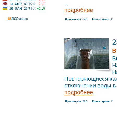
...
1
GBP
:
83.70 р.
-0.17
10
UAH
:
26.79 р.
+0.10
подробнее
RSS лента
Просмотров:
943
Коментариев:
0
2
В
В
Н
Н
Повторяющиеся каж
отключении воды в 
подробнее
Просмотров:
802
Коментариев:
0