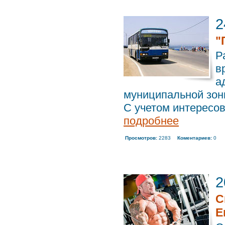
2
"
Р
в
а
муниципальной зоны
С учетом интересов
подробнее
Просмотров:
2283
Коментариев:
0
2
С
Е