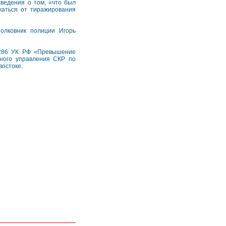
ведения о том, «что был
жаться от тиражирования
олковник полиции Игорь
е 286 УК РФ «Превышение
ного управления СКР по
остоке.