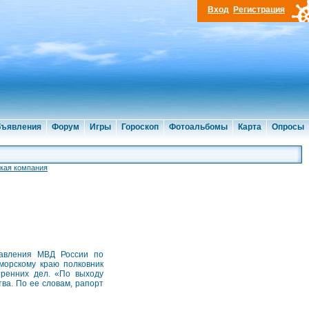
Вход
Регистрация
ъявления
Форум
Игры
Гороскоп
Фотоальбомы
Карта
Опросы
кая компания
равления МВД России по
орскому краю полковник
ренних дел. «По выходу
тва. По ее словам, рапорт