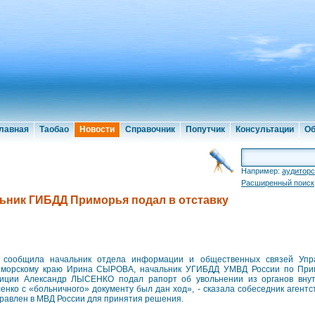
лавная
Таобао
Новости
Справочник
Попутчик
Консультации
Об
Например:
аудиторс
Расширенный поиск
ьник ГИБДД Приморья подал в отставку
 сообщила начальник отдела информации и общественных связей Уп
морскому краю Ирина СЫРОВА, начальник УГИБДД УМВД России по Прим
иции Александр ЛЫСЕНКО подал рапорт об увольнении из органов внут
енко с «больничного» документу был дан ход», - сказала собеседник агентс
равлен в МВД России для принятия решения.