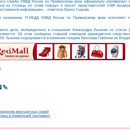
есс-служба УМВД России по Приморскому краю официально опровергает с
нок из столицы по этому поводу» и просит представителей СМИ воздер
остоверной информации», - отметила Ирина Сырова.
и начальника УГИБДД УМВД России по Приморскому краю исполняет п
овного дела, возбужденного в отношении Александра Лысенко по стать
олжается. Об этом сообщила старший помощник руководителя следствен
. Лысенко подозревается в избиении гонщика Ярослава Горбенко во Владив
о
рождению многодетных семей
улись в приморский парламент