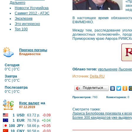
«Пр
Дальнего
зво
Новости Уссурийска
нед
Саммит 2012 - АТЭС
В настоящее время обязанност
Эксклюзив
ЕФИМЕНКО.
Это интересно
Топ 100
Между тем, расследование угол
должностных полномочий», прод
Приморскому краю Аврора РИМСКАЯ
Прогноз погоды
Владивосток
Сегодня
0°C | 0°C
Облако тегов:
увольнение
Лысенк
Завтра
Источник:
Deita.RU
0°C | 0°C
Послезавтра
Поделиться…
0°C | 0°C
Просмотров:
760
Коментариев:
0
на
Курс валют
07.12.2019
Смотрите также:
Лариса Белоброва призвала к воз
1
USD
:
63.72 р.
-0.09
Более 300 кандидатов уже выдвин
1
EUR
:
70.76 р.
+0.04
100
JPY
:
58.66 р.
+0.05
10
CNY
:
90.58 р.
-0.03