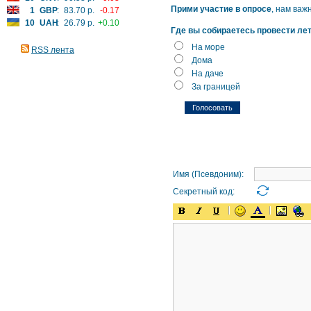
Прими участие в опросе
, нам важ
1
GBP
:
83.70 р.
-0.17
10
UAH
:
26.79 р.
+0.10
Где вы собираетесь провести ле
На море
RSS лента
Дома
На даче
За границей
Имя (Псевдоним):
Секретный код: