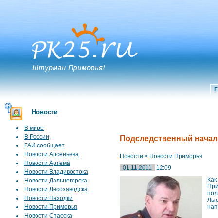
Г
Новости
В мире
В России
Подследственный начал
ГАИ сообщает
Новости Арсеньева
Новости
>
Новости Приморья
Новости Артема
01.11.2011
12:09
Новости Владивостока
Как
Новости Дальнегорска
При
Новости Лесозаводска
пол
Новости Находки
Лыс
Новости Приморья
нап
Новости Спасска-