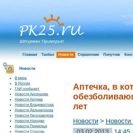
Главная
Таобао
Новости
Справочник
Попутчик
Конс
Новости
В мире
В России
Аптечка, в к
ГАИ сообщает
обезболивающ
Новости Арсеньева
Новости Артема
лет
Новости Владивостока
Новости Дальнегорска
Новости Лесозаводска
Новости
>
Новости
Новости Находки
Новости Приморья
03.02.2013
14:45
Новости Спасска-