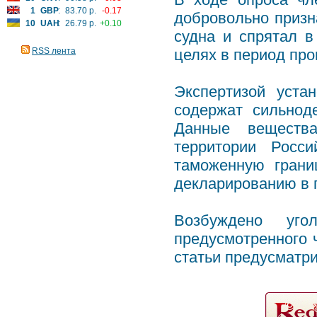
1
GBP
:
83.70 р.
-0.17
добровольно призн
10
UAH
:
26.79 р.
+0.10
судна и спрятал в
RSS лента
целях в период про
Экспертизой уста
содержат сильнод
Данные веществ
территории Росс
таможенную грани
декларированию в 
Возбуждено уго
предусмотренного ч
статьи предусматри