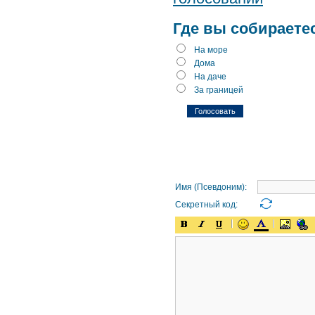
Где вы собираете
На море
Дома
На даче
За границей
Имя (Псевдоним):
Секретный код: