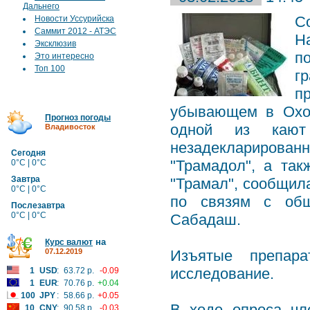
Дальнего
C
Новости Уссурийска
Саммит 2012 - АТЭС
Н
Эксклюзив
п
Это интересно
Топ 100
г
п
убывающем в Охот
Прогноз погоды
одной из кают
Владивосток
незадекларированн
Сегодня
"Трамадол", а так
0°C | 0°C
Завтра
"Трамал", сообщил
0°C | 0°C
по связям с общ
Послезавтра
0°C | 0°C
Сабадаш.
на
Курс валют
07.12.2019
Изъятые препара
исследование.
1
USD
:
63.72 р.
-0.09
1
EUR
:
70.76 р.
+0.04
100
JPY
:
58.66 р.
+0.05
В ходе опроса чл
10
CNY
:
90.58 р.
-0.03