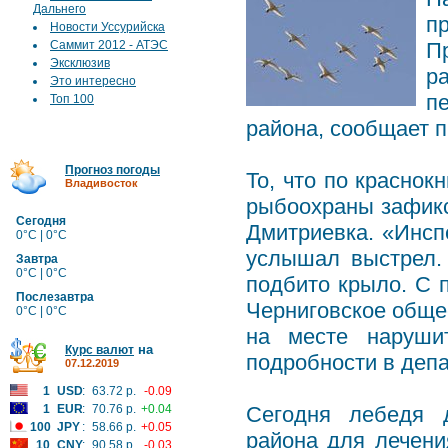
Дальнего
п
Новости Уссурийска
Саммит 2012 - АТЭС
П
Эксклюзив
р
Это интересно
п
Топ 100
района, сообщает 
Прогноз погоды
То, что по краснок
Владивосток
рыбоохраны зафикс
Сегодня
Дмитриевка. «Инсп
0°C | 0°C
услышал выстрел.
Завтра
0°C | 0°C
подбито крыло. С 
Послезавтра
Черниговское обще
0°C | 0°C
на месте наруши
на
Курс валют
подробности в деп
07.12.2019
1
USD
:
63.72 р.
-0.09
1
EUR
:
70.76 р.
+0.04
Сегодня лебедя 
100
JPY
:
58.66 р.
+0.05
района для лечени
10
CNY
:
90.58 р.
-0.03