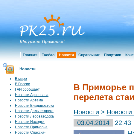
Главная
Таобао
Новости
Справочник
Попутчик
Конс
Новости
В мире
В России
В Приморье п
ГАИ сообщает
перелета ста
Новости Арсеньева
Новости Артема
Новости Владивостока
Новости
>
Новости
Новости Дальнегорска
Новости Лесозаводска
03.04.2014
22:43
Новости Находки
Новости Приморья
Н
Новости Спасска-