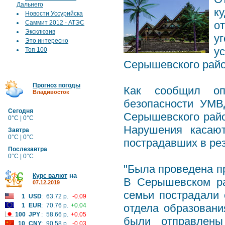
Дальнего
к
Новости Уссурийска
Саммит 2012 - АТЭС
о
Эксклюзив
у
Это интересно
у
Топ 100
Серышевского райо
Прогноз погоды
Как сообщил опе
Владивосток
безопасности УМВ
Сегодня
Серышевского рай
0°C | 0°C
Нарушения касают
Завтра
0°C | 0°C
пострадавших в рез
Послезавтра
0°C | 0°C
"Была проведена пр
на
Курс валют
В Серышевском ра
07.12.2019
семьи пострадали 
1
USD
:
63.72 р.
-0.09
1
EUR
:
70.76 р.
+0.04
отдела образовани
100
JPY
:
58.66 р.
+0.05
были отправлены
10
CNY
:
90.58 р.
-0.03