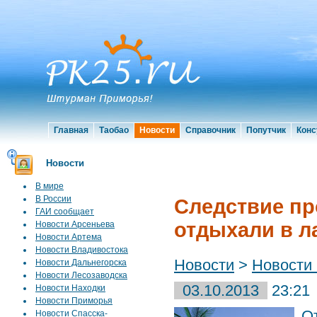
Главная
Таобао
Новости
Справочник
Попутчик
Конс
Новости
В мире
В России
Следствие пр
ГАИ сообщает
отдыхали в л
Новости Арсеньева
Новости Артема
Новости Владивостока
Новости
>
Новости
Новости Дальнегорска
Новости Лесозаводска
03.10.2013
23:21
Новости Находки
Новости Приморья
О
Новости Спасска-