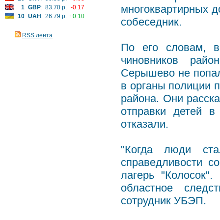
многоквартирных д
1
GBP
:
83.70 р.
-0.17
10
UAH
:
26.79 р.
+0.10
собеседник.
RSS лента
По его словам, в
чиновников райо
Серышево не попал
в органы полиции п
района. Они расск
отправки детей в
отказали.
"Когда люди ста
справедливости со
лагерь "Колосок"
областное следс
сотрудник УБЭП.