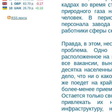
кадрах во время с
1
GBP
:
83.70 р.
-0.17
10
UAH
:
26.79 р.
+0.10
природного газа 
человек. В пери
RSS лента
персонала завода
работники сферы с
Правда, в этом, не
проблема. Одно 
расположенное на 
все вакансии, вы
десятка населенны
дело, что ни о как
же поедет на кра
более-менее прием
Остается только св
привлекать их 
инфраструктуру,