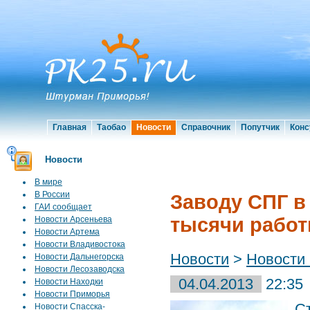
Главная
Таобао
Новости
Справочник
Попутчик
Конс
Новости
В мире
В России
Заводу СПГ в
ГАИ сообщает
тысячи работ
Новости Арсеньева
Новости Артема
Новости Владивостока
Новости
>
Новости
Новости Дальнегорска
Новости Лесозаводска
04.04.2013
22:35
Новости Находки
Новости Приморья
С
Новости Спасска-