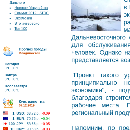
Дальнего
в
Новости Уссурийска
Саммит 2012 - АТЭС
э
Эксклюзив
р
Это интересно
м
Топ 100
Дальневосточного
Для обслуживания
Прогноз погоды
человек. Однако н
Владивосток
представляется во
Сегодня
0°C | 0°C
"Проект такого у
Завтра
0°C | 0°C
принципиально н
Послезавтра
экономики", - по
0°C | 0°C
благодаря строит
на
Курс валют
рабочие места. 
07.12.2019
региональный проду
1
USD
:
63.72 р.
-0.09
1
EUR
:
70.76 р.
+0.04
100
JPY
:
58.66 р.
+0.05
Напомним, по пре
10
CNY
:
90.58 р.
-0.03