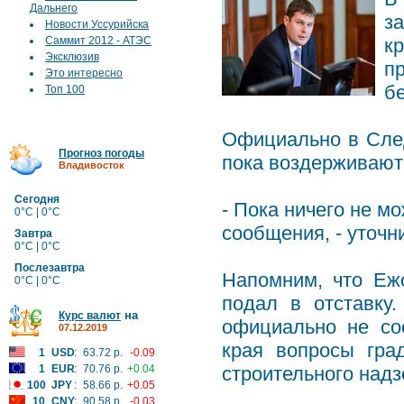
Дальнего
з
Новости Уссурийска
Саммит 2012 - АТЭС
к
Эксклюзив
п
Это интересно
б
Топ 100
Официально в Сле
Прогноз погоды
пока воздерживают
Владивосток
Сегодня
- Пока ничего не м
0°C | 0°C
сообщения, - уточн
Завтра
0°C | 0°C
Послезавтра
Напомним, что Еж
0°C | 0°C
подал в отставку
на
Курс валют
официально не со
07.12.2019
края вопросы град
1
USD
:
63.72 р.
-0.09
1
EUR
:
70.76 р.
+0.04
строительного надз
100
JPY
:
58.66 р.
+0.05
10
CNY
:
90.58 р.
-0.03