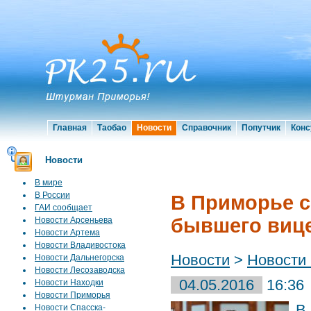
Главная
Таобао
Новости
Справочник
Попутчик
Конс
Новости
В мире
В России
В Приморье 
ГАИ сообщает
бывшего вице
Новости Арсеньева
Новости Артема
Новости Владивостока
Новости
>
Новости
Новости Дальнегорска
Новости Лесозаводска
04.05.2016
16:36
Новости Находки
Новости Приморья
В
Новости Спасска-