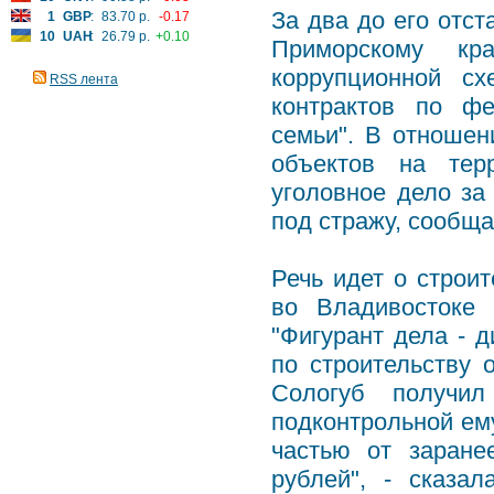
За два до его отст
1
GBP
:
83.70 р.
-0.17
10
UAH
:
26.79 р.
+0.10
Приморскому к
коррупционной сх
RSS лента
контрактов по ф
семьи". В отношен
объектов на тер
уголовное дело за
под стражу, сообщ
Речь идет о строи
во Владивостоке 
"Фигурант дела - 
по строительству 
Сологуб получи
подконтрольной ем
частью от заране
рублей", - сказа