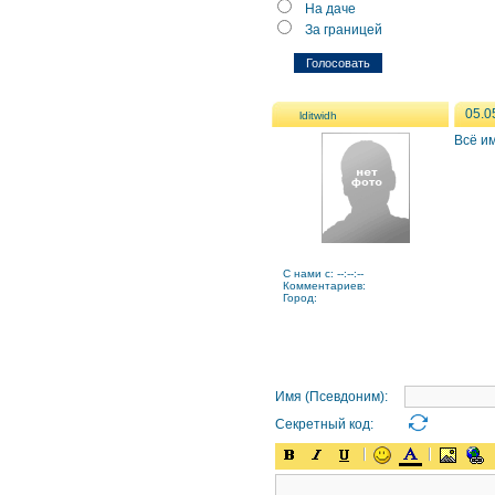
На даче
За границей
05.0
lditwidh
Всё и
C нами с: --:--:--
Комментариев:
Город:
Имя (Псевдоним):
Секретный код: