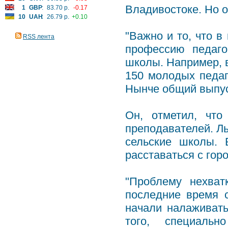
Владивостоке. Но о
1
GBP
:
83.70 р.
-0.17
10
UAH
:
26.79 р.
+0.10
"Важно и то, что 
RSS лента
профессию педаго
школы. Например, в
150 молодых педаг
Нынче общий выпуск
Он, отметил, что
преподавателей. Л
сельские школы. 
расставаться с гор
"Проблему нехват
последние время 
начали налаживать
того, специальн