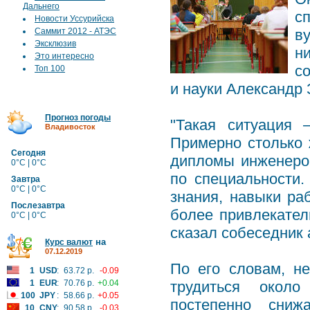
Дальнего
с
Новости Уссурийска
Саммит 2012 - АТЭС
в
Эксклюзив
н
Это интересно
с
Топ 100
и науки Александр 
Прогноз погоды
"Такая ситуация 
Владивосток
Примерно столько 
Сегодня
дипломы инженеров
0°C | 0°C
по специальности
Завтра
0°C | 0°C
знания, навыки ра
Послезавтра
более привлекател
0°C | 0°C
сказал собеседник 
на
Курс валют
07.12.2019
По его словам, н
1
USD
:
63.72 р.
-0.09
1
EUR
:
70.76 р.
+0.04
трудиться около
100
JPY
:
58.66 р.
+0.05
постепенно сниж
10
CNY
:
90.58 р.
-0.03