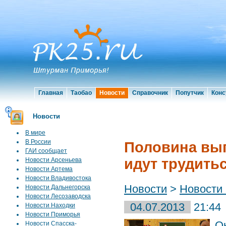
Главная
Таобао
Новости
Справочник
Попутчик
Конс
Новости
В мире
В России
Половина вып
ГАИ сообщает
идут трудить
Новости Арсеньева
Новости Артема
Новости Владивостока
Новости
>
Новости
Новости Дальнегорска
Новости Лесозаводска
04.07.2013
21:44
Новости Находки
Новости Приморья
О
Новости Спасска-