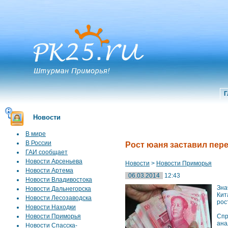
Г
Новости
В мире
В России
Рост юаня заставил пер
ГАИ сообщает
Новости Арсеньева
Новости
>
Новости Приморья
Новости Артема
06.03.2014
12:43
Новости Владивостока
Зна
Новости Дальнегорска
Кит
Новости Лесозаводска
рос
Новости Находки
Новости Приморья
Спр
ана
Новости Спасска-