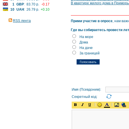
В квартире жилого дома в Приморь
1
GBP
:
83.70 р.
-0.17
10
UAH
:
26.79 р.
+0.10
RSS лента
Прими участие в опросе
, нам важ
Где вы собираетесь провести ле
На море
Дома
На даче
За границей
Имя (Псевдоним):
Секретный код: