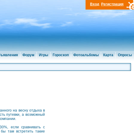
Вход
Регистрация
ъявления
Форум
Игры
Гороскоп
Фотоальбомы
Карта
Опросы
анного на весну отдыха в
сть путевки, а возможный
компании.
30%, если сравнивать с
 бы там встретить такие