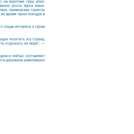
с на короткие туры упал.
венно роста курса юаня.
евок, приморские туристы
 во время своих поездок в
о спаде интереса к турам
щих посетить эту страну,
ть отдохнуть на море", —
дом и сейчас составляет
алюта дорожала равномерно