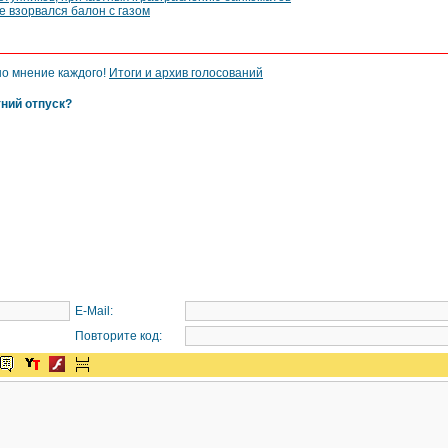
е взорвался балон с газом
но мнение каждого!
Итоги и архив голосований
тний отпуск?
E-Mail:
Повторите код: