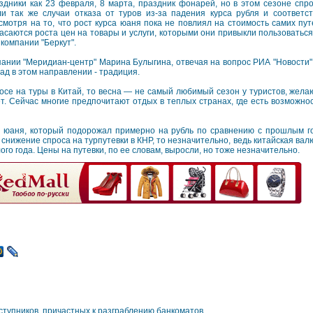
здники как 23 февраля, 8 марта, праздник фонарей, но в этом сезоне спро
и так же случаи отказа от туров из-за падения курса рубля и соответст
мотря на то, что рост курса юаня пока не повлиял на стоимость самих пут
пасаются роста цен на товары и услуги, которыми они привыкли пользоваться
 компании "Беркут".
пании "Меридиан-центр" Марина Булыгина, отвечая на вопрос РИА "Новости" 
пад в этом направлении - традиция.
осе на туры в Китай, то весна — не самый любимый сезон у туристов, желаю
. Сейчас многие предпочитают отдых в теплых странах, где есть возможнос
с юаня, который подорожал примерно на рубль по сравнению с прошлым го
а снижение спроса на турпутевки в КНР, то незначительно, ведь китайская в
ого года. Цены на путевки, по ее словам, выросли, но тоже незначительно.
ступников, причастных к разграблению банкоматов