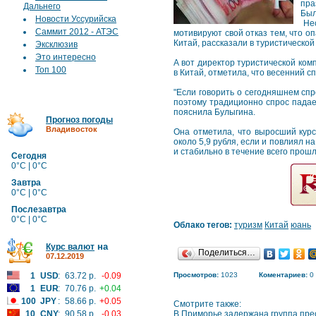
пра
Дальнего
Был
Новости Уссурийска
Нес
Саммит 2012 - АТЭС
мотивируют свой отказ тем, что о
Китай, рассказали в туристической
Эксклюзив
Это интересно
А вот директор туристической ком
Топ 100
в Китай, отметила, что весенний с
"Если говорить о сегодняшнем спр
поэтому традиционно спрос падает
пояснила Булыгина.
Прогноз погоды
Владивосток
Она отметила, что выросший кур
около 5,9 рубля, если и повлиял н
и стабильно в течение всего прошл
Сегодня
0°C | 0°C
Завтра
0°C | 0°C
Послезавтра
0°C | 0°C
Облако тегов:
туризм
Китай
юань
на
Курс валют
Поделиться…
07.12.2019
1
USD
:
63.72 р.
-0.09
Просмотров:
1023
Коментариев:
0
1
EUR
:
70.76 р.
+0.04
100
JPY
:
58.66 р.
+0.05
Смотрите также:
10
CNY
:
90.58 р.
-0.03
В Приморье задержана группа пре