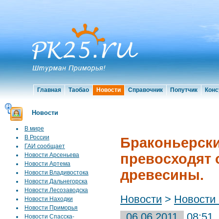
Главная
Таобао
Новости
Справочник
Попутчик
Конс
Новости
В мире
В России
Браконьерски
ГАИ сообщает
превосходят 
Новости Арсеньева
Новости Артема
древесины.
Новости Владивостока
Новости Дальнегорска
Новости Лесозаводска
Новости
>
Новости
Новости Находки
Новости Приморья
06.06.2011
08:51
Новости Спасска-