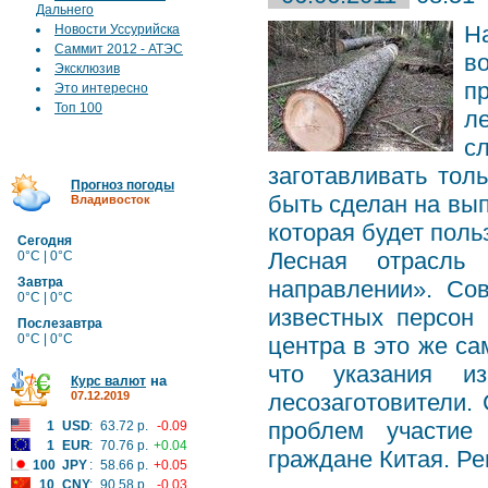
Дальнего
Н
Новости Уссурийска
Саммит 2012 - АТЭС
в
Эксклюзив
п
Это интересно
Топ 100
л
с
заготавливать тол
Прогноз погоды
быть сделан на вып
Владивосток
которая будет поль
Сегодня
Лесная отрасль
0°C | 0°C
Завтра
направлении». Со
0°C | 0°C
известных персон 
Послезавтра
0°C | 0°C
центра в это же са
что указания и
на
Курс валют
07.12.2019
лесозаготовители.
проблем участие
1
USD
:
63.72 р.
-0.09
1
EUR
:
70.76 р.
+0.04
граждане Китая. Ре
100
JPY
:
58.66 р.
+0.05
10
CNY
:
90.58 р.
-0.03