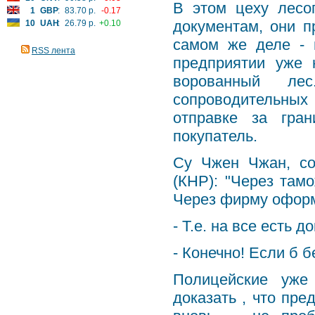
В этом цеху лесо
1
GBP
:
83.70 р.
-0.17
документам, они п
10
UAH
:
26.79 р.
+0.10
самом же деле - 
RSS лента
предприятии уже 
ворованный ле
сопроводительных
отправке за гра
покупатель.
Су Чжен Чжан, со
(КНР): "Через тамо
Через фирму оформ
- Т.е. на все есть 
- Конечно! Если б 
Полицейские уже
доказать , что пре