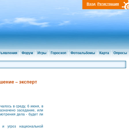
Вход
Регистрация
ъявления
Форум
Игры
Гороскоп
Фотоальбомы
Карта
Опросы
шение – эксперт
алось в среду, 6 июня, в
азначено заседание, или
мотрения дела - будет ли
 и угроз национальной