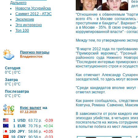
без
Дальнего
дел
Новости Уссурийска
Саммит 2012 - АТЭС
"Отношение к обвиняемым "партиз
всего 4% - в Москве согласились
Эксклюзив
преступники и бандиты". Вариант 
Это интересно
а в Москве - 35%. В свою очередь
Топ 100
коррумпированной власти" - соглас
Между тем, по утверждению экспер
"В марте 2012 года по требовани
Прогноз погоды
"Приморский муромец", "Грозный
Владивосток
районного суда Нижнего Новгор
"Последнее интервью приморских 
конституционного строя и осущес
Сегодня
0°C | 0°C
Как отмечает Александр Сухарен
заседателей, то здесь могут возни
Завтра
0°C | 0°C
"Среди кандидатов вполне могут 
Послезавтра
отметил эксперт.
0°C | 0°C
Как ранее сообщалось, следствен
Ковтуна, Романа Савченко, Макси
на
Курс валют
07.12.2019
В зависимости от роли каждого и
эпизодах убийства, в четырех эп
1
USD
:
63.72 р.
-0.09
посягательств на жизнь сотрудник
1
EUR
:
70.76 р.
+0.04
в попытке побега из мест лишения
100
JPY
:
58.66 р.
+0.05
10
CNY
:
90.58 р.
-0.03