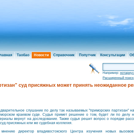
лавная
Таобао
Новости
Справочник
Попутчик
Консультации
Об
Например:
нотариус
Расширенный поиск
ртизан" суд присяжных может принять неожиданное ре
дварительное слушание по делу так называемых "приморских партизан" нач
морском краевом суде. Судья примет решение о том, будет ли по делу н
ериалы вернут на доследование. Также судья решит вопрос о порядке расс
 суд присяжных или же судебная коллегия.
мнению директор владивостокского Центра изучения новых вызовов