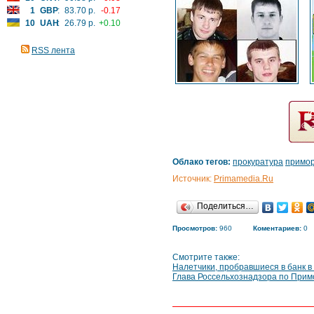
1
GBP
:
83.70 р.
-0.17
10
UAH
:
26.79 р.
+0.10
RSS лента
Облако тегов:
прокуратура
примор
Источник:
Primamedia.Ru
Поделиться…
Просмотров:
960
Коментариев:
0
Смотрите также:
Налетчики, пробравшиеся в банк в
Глава Россельхознадзора по Прим