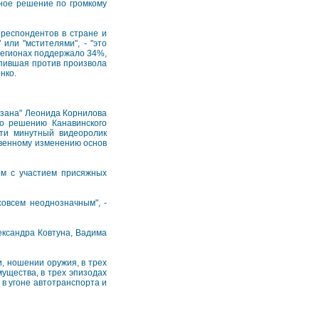
ное решение по громкому
 респондентов в стране и
или "мстителями", - "это
регионах поддержало 34%,
упившая против произвола
нко.
изана" Леонида Корнилова
по решению Канавинского
ти минутный видеоролик
твенному изменению основ
ом с участием присяжных
совсем неоднозначным", -
ександра Ковтуна, Вадима
, ношении оружия, в трех
ущества, в трех эпизодах
 в угоне автотранспорта и