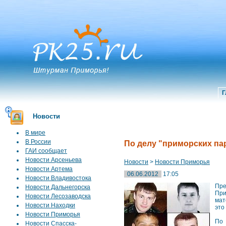
Г
Новости
В мире
В России
По делу "приморских па
ГАИ сообщает
Новости Арсеньева
Новости
>
Новости Приморья
Новости Артема
06.06.2012
17:05
Новости Владивостока
Пре
Новости Дальнегорска
При
Новости Лесозаводска
мат
Новости Находки
это
Новости Приморья
По 
Новости Спасска-