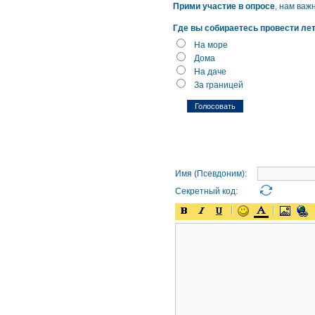
Прими участие в опросе
, нам важ
Где вы собираетесь провести ле
На море
Дома
На даче
За границей
Имя (Псевдоним):
Секретный код: