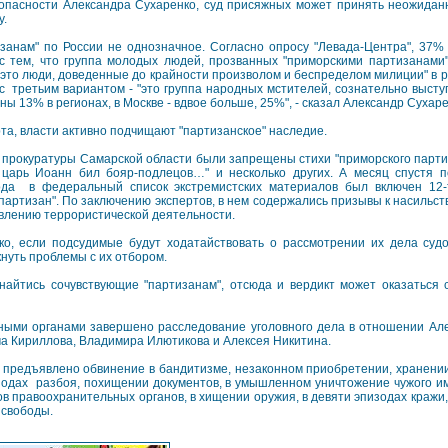
опасности Александра Сухаренко, суд присяжных может принять неожидан
у.
анам" по России не однозначное. Согласно опросу "Левада-Центра", 37%
 с тем, что группа молодых людей, прозванных "приморскими партизанами" 
"это люди, доведенные до крайности произволом и беспределом милиции" в 
 с третьим вариантом - "это группа народных мстителей, сознательно выст
ны 13% в регионах, в Москве - вдвое больше, 25%", - сказал Александр Сухаре
та, власти активно подчищают "партизанское" наследие.
ю прокуратуры Самарской области были запрещены стихи "приморского парт
 царь Иоанн бил бояр-подлецов…" и несколько других. А месяц спустя 
ода в федеральный список экстремистских материалов был включен 12-
партизан". По заключению экспертов, в нем содержались призывы к насильс
твлению террористической деятельности.
ко, если подсудимые будут ходатайствовать о рассмотрении их дела суд
кнуть проблемы с их отбором.
найтись сочувствующие "партизанам", отсюда и вердикт может оказаться 
ными органами завершено расследование уголовного дела в отношении Ал
ма Кириллова, Владимира Илютикова и Алексея Никитина.
м предъявлено обвинение в бандитизме, незаконном приобретении, хранении
изодах разбоя, похищении документов, в умышленном уничтожение чужого им
ов правоохранительных органов, в хищении оружия, в девяти эпизодах кражи,
 свободы.