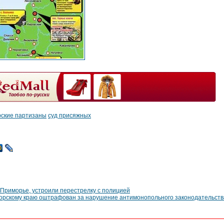
ские партизаны
суд присяжных
 Приморье, устроили перестрелку с полицией
орскому краю оштрафован за нарушение антимонопольного законодательств