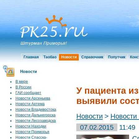
Главная
Таобао
Новости
Справочник
Попутчик
Конс
Новости
В мире
В России
У пациента и
ГАИ сообщает
выявили сост
Новости Арсеньева
Новости Артема
Новости Владивостока
Новости
>
Новости
Новости Дальнегорска
Новости Лесозаводска
07.02.2015
11:49
Новости Находки
Новости Приморья
С
Новости Спасска-