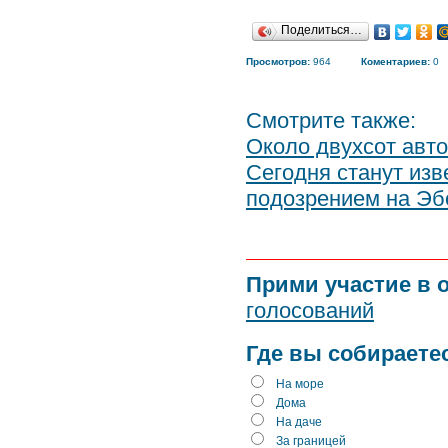
Поделиться…
Просмотров:
964
Коментариев:
0
Смотрите также:
Около двухсот авт
Сегодня станут из
подозрением на Эб
Прими участие в 
голосований
Где вы собираете
На море
Дома
На даче
За границей