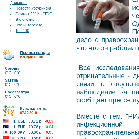
Дальнего
и
Новости Уссурийска
Саммит 2012 - АТЭС
ч
Эксклюзив
О
Это интересно
П
Топ 100
дело с правоохран
что что он работал
Прогноз погоды
Владивосток
"Все исследовани
Сегодня
0°C | 0°C
отрицательные - д
Завтра
связи с отсутств
0°C | 0°C
наблюдение за па
Послезавтра
0°C | 0°C
сообщает пресс-сл
на
Курс валют
07.12.2019
Вместе с тем, "РИ
1
USD
:
63.72 р.
-0.09
инфекционной
1
EUR
:
70.76 р.
+0.04
правоохранительн
100
JPY
:
58.66 р.
+0.05
10
CNY
:
90.58 р.
-0.03