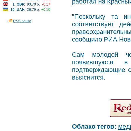
работал на Красны
1
GBP
:
83.70 р.
-0.17
10
UAH
:
26.79 р.
+0.10
"Поскольку та и
RSS лента
соответствует де
правоохранительн
сообщило РИА Ново
Сам молодой чел
появившуюся в
подтверждающие св
выяснится.
Облако тегов:
мед