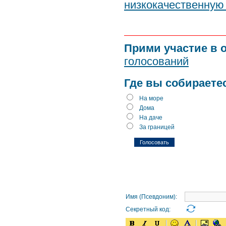
низкокачественную
Прими участие в 
голосований
Где вы собираете
На море
Дома
На даче
За границей
Имя (Псевдоним):
Секретный код: