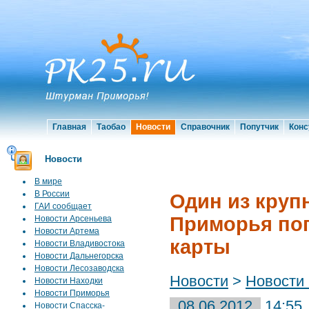
Главная
Таобао
Новости
Справочник
Попутчик
Конс
Новости
В мире
В России
Один из круп
ГАИ сообщает
Приморья поп
Новости Арсеньева
Новости Артема
карты
Новости Владивостока
Новости Дальнегорска
Новости Лесозаводска
Новости
>
Новости
Новости Находки
Новости Приморья
08.06.2012
14:55
Новости Спасска-