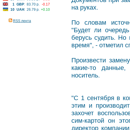
1
GBP
:
83.70 р.
-0.17
на руках.
10
UAH
:
26.79 р.
+0.10
RSS лента
По словам источн
"Будет ли очередь
берусь судить. Но
время", - отметил 
Произвести замену
какие-то данные,
носитель.
"С 1 сентября в ко
этим и производит
захочет воспольз
сим-картой он это
директор компании