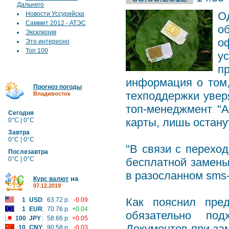
Дальнего
О
Новости Уссурийска
Саммит 2012 - АТЭС
о
Эксклюзив
о
Это интересно
Топ 100
у
п
информация о том,
Прогноз погоды
техподдержки уверя
Владивосток
топ-менеджмент "А
Сегодня
карты, лишь остану
0°C | 0°C
Завтра
0°C | 0°C
"В связи с перехо
Послезавтра
0°C | 0°C
бесплатной замены 
в разосланном sms
на
Курс валют
07.12.2019
Как пояснил пре
1
USD
:
63.72 р.
-0.09
1
EUR
:
70.76 р.
+0.04
обязательно под
100
JPY
:
58.66 р.
+0.05
Документов при зам
10
CNY
:
90.58 р.
-0.03