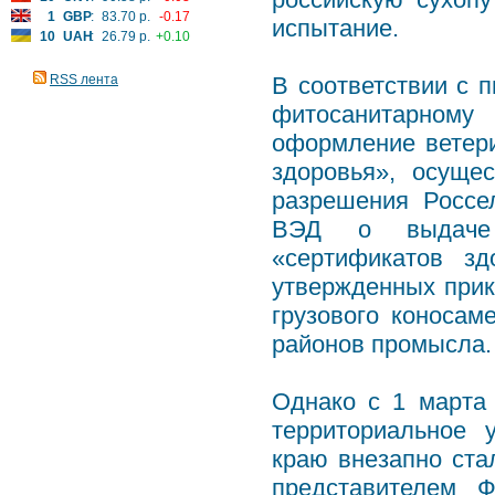
1
GBP
:
83.70 р.
-0.17
испытание.
10
UAH
:
26.79 р.
+0.10
RSS лента
В соответствии с 
фитосанитарном
оформление ветери
здоровья», осуще
разрешения Россе
ВЭД о выдаче 
«сертификатов зд
утвержденных прик
грузового коносам
районов промысла.
Однако с 1 марта
территориальное 
краю внезапно ста
представителем 