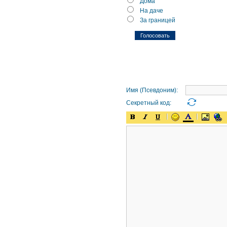
Дома
На даче
За границей
Имя (Псевдоним):
Секретный код: