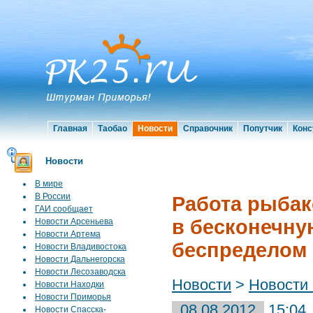
Главная
Таобао
Новости
Справочник
Попутчик
Конс
Новости
В мире
В России
Работа рыбак
ГАИ сообщает
в бесконечну
Новости Арсеньева
Новости Артема
беспределом
Новости Владивостока
Новости Дальнегорска
Новости Лесозаводска
Новости
>
Новости
Новости Находки
Новости Приморья
08.08.2012
15:04
Новости Спасска-