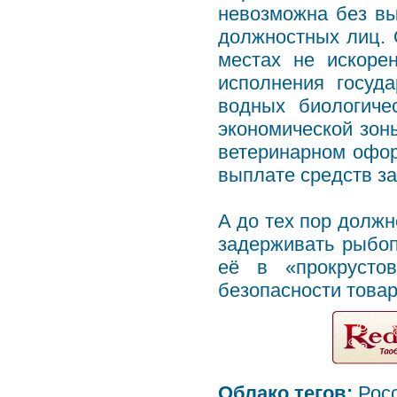
невозможна без вы
должностных лиц. 
местах не искоре
исполнения госуд
водных биологиче
экономической зоны
ветеринарном офо
выплате средств з
А до тех пор долж
задерживать рыбо
её в «прокрусто
безопасности товар
Облако тегов:
Рос