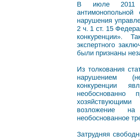
В июле 2011 г
антимонопольной
нарушения управле
2 ч. 1 ст. 15 Феде
конкуренции». Т
экспертного закл
были признаны нез
Из толкования ста
нарушением (не
конкуренции яв
необоснованно п
хозяйствующими
возложение на
необоснованное тр
Затрудняя свобод