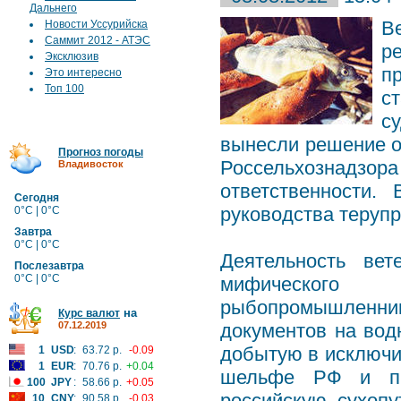
Дальнего
В
Новости Уссурийска
Саммит 2012 - АТЭС
р
Эксклюзив
п
Это интересно
Топ 100
с
с
вынесли решение о
Прогноз погоды
Россельхознад
Владивосток
ответственности.
Сегодня
руководства терупр
0°C | 0°C
Завтра
0°C | 0°C
Деятельность вет
Послезавтра
0°C | 0°C
мифического
рыбопромышленник
на
Курс валют
07.12.2019
документов на вод
добытую в исключи
1
USD
:
63.72 р.
-0.09
1
EUR
:
70.76 р.
+0.04
шельфе РФ и пре
100
JPY
:
58.66 р.
+0.05
российскую сухоп
10
CNY
:
90.58 р.
-0.03