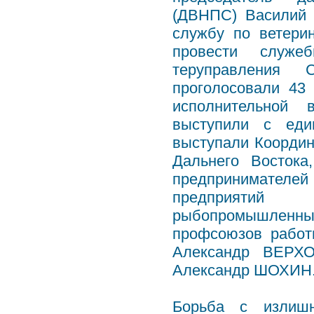
(ДВНПС) Василий
службу по ветери
провести служе
теруправления 
проголосовали 43
исполнительной 
выступили с еди
выступали Коорди
Дальнего Восток
предпринимателе
предприятий 
рыбопромышленных
профсоюзов работ
Александр ВЕРХ
Александр ШОХИН
Борьба с излишн