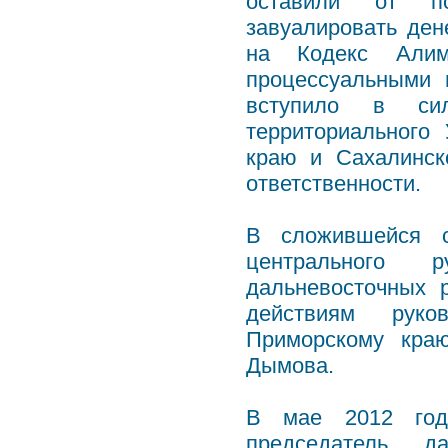
оставили от по
завуалировать де
на Кодекс Алим
процессуальными 
вступило в си
территориального
краю и Сахалинск
ответственности.
В сложившейся с
центрального р
дальневосточных 
действиям руко
Приморскому кра
Дымова.
В мае 2012 года
председатель да