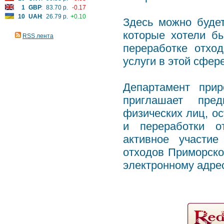
1
GBP
:
83.70 р.
-0.17
10
UAH
:
26.79 р.
+0.10
Здесь можно буде
которые хотели бы
RSS лента
переработке отхо
услуги в этой сфере
Департамент при
приглашает пред
физических лиц, о
и переработки о
активное участие
отходов Приморско
электронному адрес