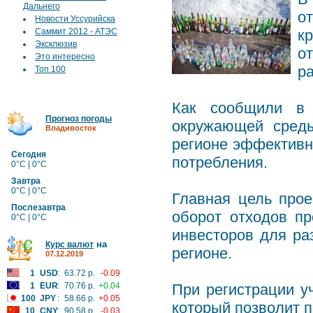
Дальнего
о
Новости Уссурийска
Саммит 2012 - АТЭС
к
Эксклюзив
о
Это интересно
р
Топ 100
Как сообщили в 
Прогноз погоды
окружающей среды
Владивосток
регионе эффективн
Сегодня
потребления.
0°C | 0°C
Завтра
0°C | 0°C
Главная цель прое
Послезавтра
оборот отходов пр
0°C | 0°C
инвесторов для ра
на
Курс валют
регионе.
07.12.2019
1
USD
:
63.72 р.
-0.09
1
EUR
:
70.76 р.
+0.04
При регистрации у
100
JPY
:
58.66 р.
+0.05
который позволит п
10
CNY
:
90.58 р.
-0.03