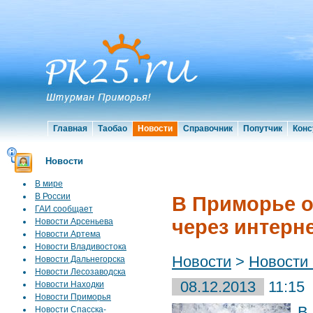
Главная
Таобао
Новости
Справочник
Попутчик
Конс
Новости
В мире
В России
В Приморье о
ГАИ сообщает
через интерн
Новости Арсеньева
Новости Артема
Новости Владивостока
Новости
>
Новости
Новости Дальнегорска
Новости Лесозаводска
08.12.2013
11:15
Новости Находки
Новости Приморья
В
Новости Спасска-