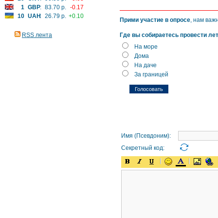
1
GBP
:
83.70 р.
-0.17
10
UAH
:
26.79 р.
+0.10
Прими участие в опросе
, нам важ
RSS лента
Где вы собираетесь провести ле
На море
Дома
На даче
За границей
Имя (Псевдоним):
Секретный код: