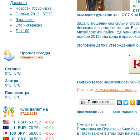
- П
Дальнего
пра
Новости Уссурийска
раз
Саммит 2012 - АТЭС
помощник руководителя СУ СК по 
Эксклюзив
Задачу мошенникам сильно упрост
Это интересно
бессознательного состояния. В ап
Топ 100
Михайловский район, где одни из 
ноябре 2011 года когда в правоох
Уголовное дело с утвержденным о
Прогноз погоды
Владивосток
Сегодня
0°C | 0°C
Завтра
Облако тегов:
недвижимость
убий
0°C | 0°C
Источник:
Комсомольская правда
Послезавтра
0°C | 0°C
Поделиться…
на
Курс валют
Просмотров:
921
Коментариев:
0
07.12.2019
1
USD
:
63.72 р.
-0.09
Смотрите также:
1
EUR
:
70.76 р.
+0.04
Приморцы на Пхукете избили бизн
100
JPY
:
58.66 р.
+0.05
В Партизанске в этом году начнёт
10
CNY
:
90.58 р.
-0.03