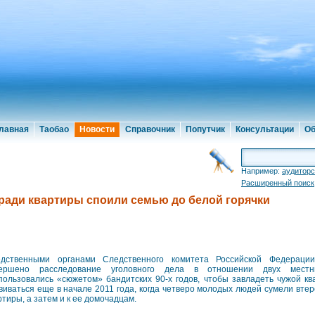
лавная
Таобао
Новости
Справочник
Попутчик
Консультации
Об
Например:
аудиторс
Расширенный поиск
ади квартиры споили семью до белой горячки
дственными органами Следственного комитета Российской Федераци
вершено расследование уголовного дела в отношении двух мест
пользовались «сюжетом» бандитских 90-х годов, чтобы завладеть чужой к
виваться еще в начале 2011 года, когда четверо молодых людей сумели втер
ртиры, а затем и к ее домочадцам.