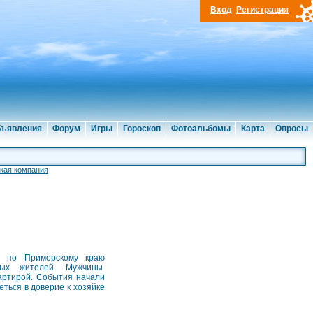
Вход
Регистрация
ъявления
Форум
Игры
Гороскоп
Фотоальбомы
Карта
Опросы
кая компания
и по Приморскому краю
ных жителей. Мужчины
вартирой. События начали
еться в доверие к хозяйке