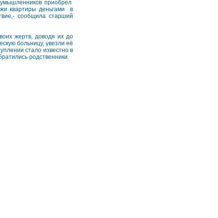
лоумышленников приобрел
жи квартиры деньгами в
твие,- сообщила старший
воих жертв, доводя их до
скую больницу, увезли её
туплении стало известно в
братились родственники.