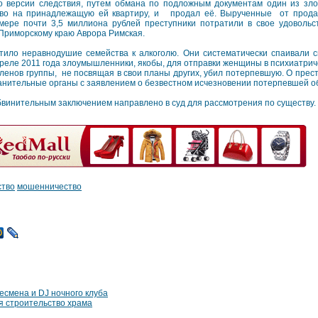
о версии следствия, путем обмана по подложным документам один из з
во на принадлежащую ей квартиру, и продал её. Вырученные от прода
мере почти 3,5 миллиона рублей преступники потратили в свое удовольс
Приморскому краю Аврора Римская.
ило неравнодушие семейства к алкоголю. Они систематически спаивали с
реле 2011 года злоумышленники, якобы, для отправки женщины в психиатриче
членов группы, не посвящая в свои планы других, убил потерпевшую. О прес
ранительные органы с заявлением о безвестном исчезновении потерпевшей о
бвинительным заключением направлено в суд для рассмотрения по существу.
ство
мошенничество
есмена и DJ ночного клуба
ся строительство храма