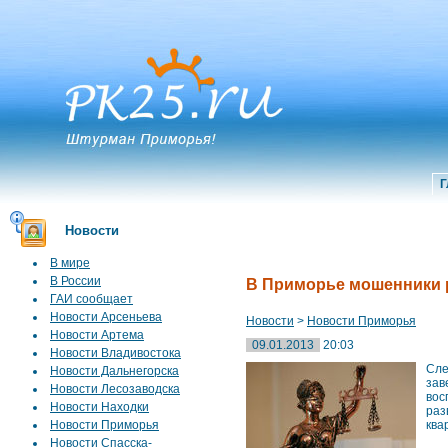
Г
Новости
В мире
В России
В Приморье мошенники р
ГАИ сообщает
Новости Арсеньева
Новости
>
Новости Приморья
Новости Артема
09.01.2013
20:03
Новости Владивостока
Сле
Новости Дальнегорска
за
Новости Лесозаводска
вос
Новости Находки
раз
Новости Приморья
ква
Новости Спасска-